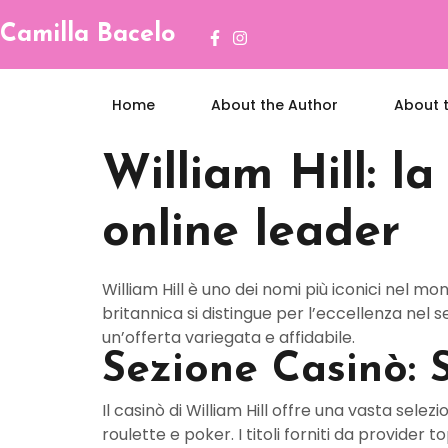
Camilla Bacelo
Home
About the Author
About 
William Hill: l
online leader
William Hill è uno dei nomi più iconici nel m
britannica si distingue per l’eccellenza nel 
un’offerta variegata e affidabile.
Sezione Casinò: 
Il casinò di William Hill offre una vasta sele
roulette e poker. I titoli forniti da provid