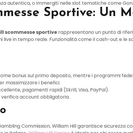
enza autentica, o immergiti nelle slot tematiche come Gon
mmesse Sportive: Un 
ill scommesse sportive
rappresentano un punto di riferi
oni live in tempo reale. Funzionalità come il cash-out e
come bonus sul primo deposito, mentre i programmi fedelt
er massimizzare i benefici.
cellente, pagamenti rapidi (Skrill, Visa, PayPal).
 verifica account obbligatoria.
to
mbling Commission, William Hill garantisce sicurezza con c