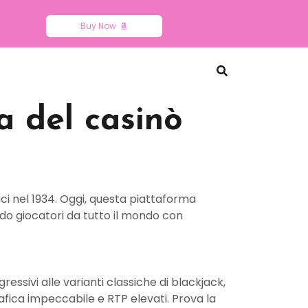
Buy Now
a del casinò
ici nel 1934. Oggi, questa piattaforma
o giocatori da tutto il mondo con
o
ressivi alle varianti classiche di blackjack,
afica impeccabile e RTP elevati. Prova la