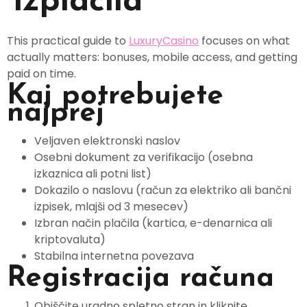
izplačila
This practical guide to
LuxuryCasino
focuses on what
actually matters: bonuses, mobile access, and getting
paid on time.
Kaj potrebujete
najprej
Veljaven elektronski naslov
Osebni dokument za verifikacijo (osebna
izkaznica ali potni list)
Dokazilo o naslovu (račun za elektriko ali bančni
izpisek, mlajši od 3 mesecev)
Izbran način plačila (kartica, e-denarnica ali
kriptovaluta)
Stabilna internetna povezava
Registracija računa
Obiščite uradno spletno stran in kliknite