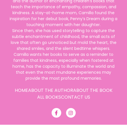
and the author of enchanting children’s books that
teach the importance of empathy, compassion, and
kindness. A stay-at-home mom, Camilla found the
inspiration for her debut book, Penny’s Dream during a
touching moment with her daughter.
Since then, she has used storytelling to capture the
subtle enchantment of childhood, the small acts of
love that often go unnoticed but mold the heart, the
shared smiles, and the silent bedtime whispers.
Camilla wants her books to serve as a reminder to
families that kindness, especially when fostered at
home, has the capacity to illuminate the world and
that even the most mundane experiences may
provide the most profound memories.
HOME
ABOUT THE AUTHOR
ABOUT THE BOOK
ALL BOOKS
CONTACT US