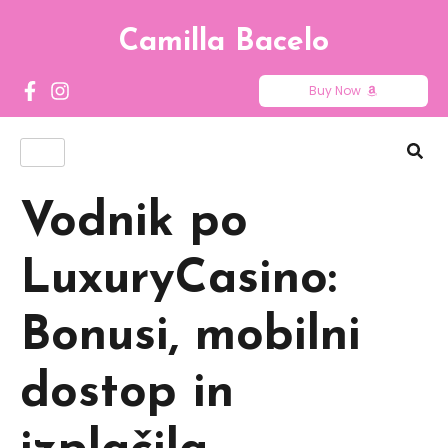
Camilla Bacelo
Buy Now
Vodnik po
LuxuryCasino:
Bonusi, mobilni
dostop in