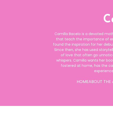
C
Camilla Bacelo is a devoted moth
that teach the importance of 
found the inspiration for her de
Since then, she has used storyte
of love that often go unnotic
whispers. Camilla wants her book
fostered at home, has the c
experienc
HOME
ABOUT THE