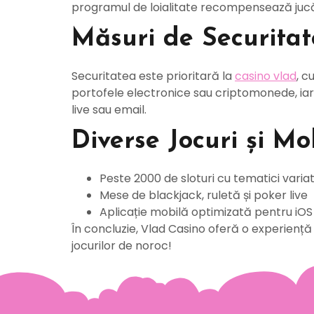
programul de loialitate recompensează jucăt
Măsuri de Securitat
Securitatea este prioritară la
casino vlad
, c
portofele electronice sau criptomonede, iar 
live sau email.
Diverse Jocuri și Mo
Peste 2000 de sloturi cu tematici varia
Mese de blackjack, ruletă și poker live
Aplicație mobilă optimizată pentru iOS 
În concluzie, Vlad Casino oferă o experienț
jocurilor de noroc!