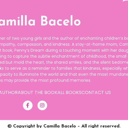
amilla Bacelo
er of two young girls and the author of enchanting children’s b
empathy, compassion, and kindness. A stay-at-home mom, Cami
but book, Penny’s Dream during a touching moment with her daug
lling to capture the subtle enchantment of childhood, the small
ed but mold the heart, the shared smiles, and the silent bedtim
s to serve as a reminder to families that kindness, especially w
apacity to illuminate the world and that even the most mundan
es may provide the most profound memories.
 AUTHOR
ABOUT THE BOOK
ALL BOOKS
CONTACT US
© Copyright by Camilla Bacelo – All right reserved.