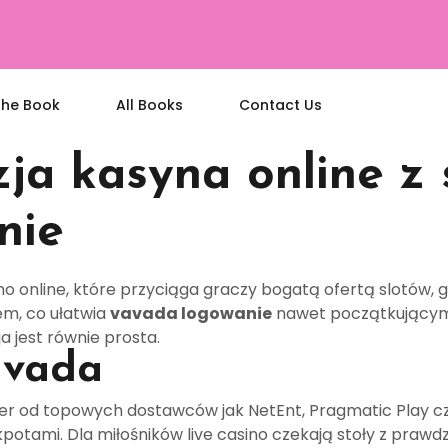
the Book
All Books
Contact Us
ja kasyna online z
nie
o online, które przyciąga graczy bogatą ofertą slotów, 
em, co ułatwia
vavada logowanie
nawet początkującym
a jest równie prosta.
avada
ier od topowych dostawców jak NetEnt, Pragmatic Play cz
kpotami. Dla miłośników live casino czekają stoły z praw