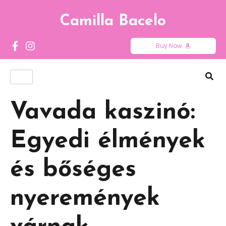
Camilla Bacelo
Buy Now
Vavada kaszinó:
Egyedi élmények
és bőséges
nyeremények