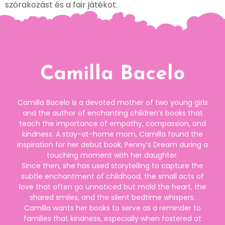
szórakozást és a fair játékot.
Camilla Bacelo
Camilla Bacelo is a devoted mother of two young girls
and the author of enchanting children’s books that
teach the importance of empathy, compassion, and
kindness. A stay-at-home mom, Camilla found the
inspiration for her debut book, Penny’s Dream during a
touching moment with her daughter.
Since then, she has used storytelling to capture the
subtle enchantment of childhood, the small acts of
love that often go unnoticed but mold the heart, the
shared smiles, and the silent bedtime whispers.
Camilla wants her books to serve as a reminder to
families that kindness, especially when fostered at