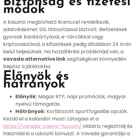
Biztonság és fizetési
módok
A kaszinó megbízható licenccel rendelkezik,
adatvédelmet SSL titkosítással biztosít. Befizetések
gyorsak bankkártyával, e-tárcákkal vagy
kriptovalutával, a kifizetések pedig általában 24 órán
belül teljesülnek. Ha hozzáférési problémád van, a
vavada alternative link
segítségével könnyedén
bejutsz a játékokba.
Előnyök és
hátrányok
Előnyök:
Magas RTP, napi promóciók, magyar
nyelvű támogatás.
Hátrányok:
Korlátozott sportfogadási opciók.
Kezdd el a kalandot most! Látogass el a
https://vavada-casino-hu.com/
oldalra, regisztrálj és
használd ki a üdvözlő bónuszt. A Vavada garantálja a