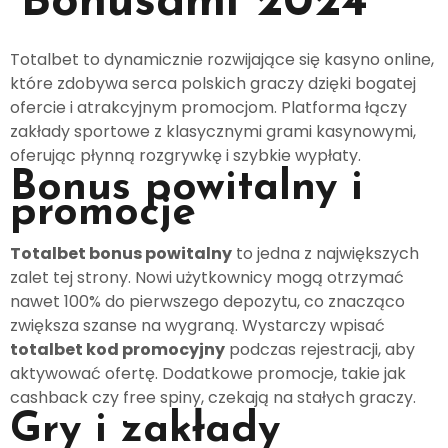
Bonusami 2024
Totalbet to dynamicznie rozwijające się kasyno online,
które zdobywa serca polskich graczy dzięki bogatej
ofercie i atrakcyjnym promocjom. Platforma łączy
zakłady sportowe z klasycznymi grami kasynowymi,
oferując płynną rozgrywkę i szybkie wypłaty.
Bonus powitalny i
promocje
Totalbet bonus powitalny
to jedna z największych
zalet tej strony. Nowi użytkownicy mogą otrzymać
nawet 100% do pierwszego depozytu, co znacząco
zwiększa szanse na wygraną. Wystarczy wpisać
totalbet kod promocyjny
podczas rejestracji, aby
aktywować ofertę. Dodatkowe promocje, takie jak
cashback czy free spiny, czekają na stałych graczy.
Gry i zakłady