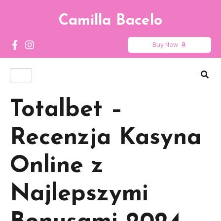
Camilla Bacelo
Buy Now
Totalbet –
Recenzja Kasyna
Online z
Najlepszymi