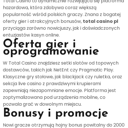
Total Casino to dynamicznie rozwijająca się platforma
hazardowa, która zdobywa coraz większą
popularność wśród polskich graczy. Znana z bogatej
oferty gier i atrakcyjnych bonusów,
total casino pl
przyciąga zarówno nowicjuszy, jak i doświadczonych
entuzjastów kasyn online.
Oferta gier i
oprogramowanie
W Total Casino znajdziesz setki slotów od topowych
dostawców, takich jak NetEnt czy Pragmatic Play.
Klasyczne gry stołowe, jak blackjack czy ruletka, oraz
sekcja live casino z prawdziwymi krupierami
zapewniają niezapomniane emocje. Platforma jest
zoptymalizowana pod urządzenia mobilne, co
pozwala grać w dowolnym miejscu.
Bonusy i promocje
Nowi gracze otrzymują hojny bonus powitalny do 2000