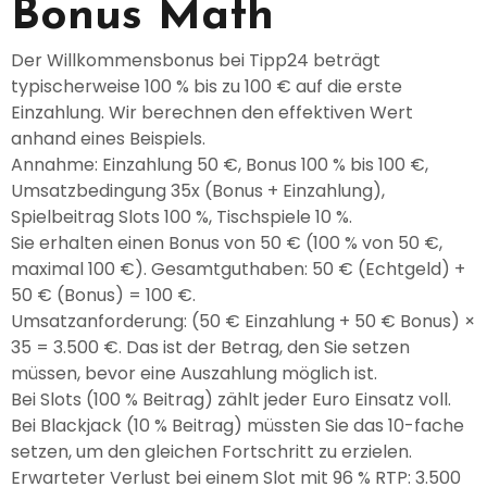
Bonus Math
Der Willkommensbonus bei Tipp24 beträgt
typischerweise 100 % bis zu 100 € auf die erste
Einzahlung. Wir berechnen den effektiven Wert
anhand eines Beispiels.
Annahme: Einzahlung 50 €, Bonus 100 % bis 100 €,
Umsatzbedingung 35x (Bonus + Einzahlung),
Spielbeitrag Slots 100 %, Tischspiele 10 %.
Sie erhalten einen Bonus von 50 € (100 % von 50 €,
maximal 100 €). Gesamtguthaben: 50 € (Echtgeld) +
50 € (Bonus) = 100 €.
Umsatzanforderung: (50 € Einzahlung + 50 € Bonus) ×
35 = 3.500 €. Das ist der Betrag, den Sie setzen
müssen, bevor eine Auszahlung möglich ist.
Bei Slots (100 % Beitrag) zählt jeder Euro Einsatz voll.
Bei Blackjack (10 % Beitrag) müssten Sie das 10-fache
setzen, um den gleichen Fortschritt zu erzielen.
Erwarteter Verlust bei einem Slot mit 96 % RTP: 3.500