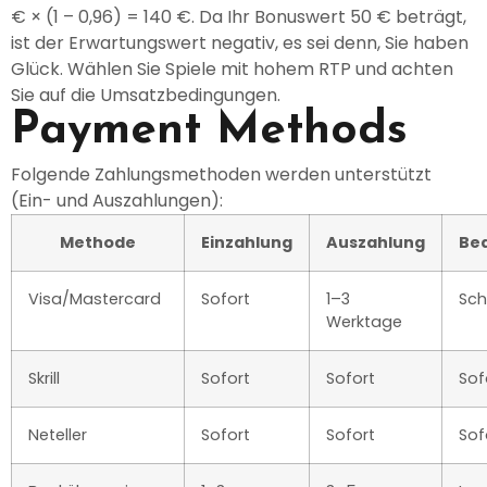
€ × (1 – 0,96) = 140 €. Da Ihr Bonuswert 50 € beträgt,
ist der Erwartungswert negativ, es sei denn, Sie haben
Glück. Wählen Sie Spiele mit hohem RTP und achten
Sie auf die Umsatzbedingungen.
Payment Methods
Folgende Zahlungsmethoden werden unterstützt
(Ein- und Auszahlungen):
Methode
Einzahlung
Auszahlung
Bea
Visa/Mastercard
Sofort
1–3
Sch
Werktage
Skrill
Sofort
Sofort
Sof
Neteller
Sofort
Sofort
Sof