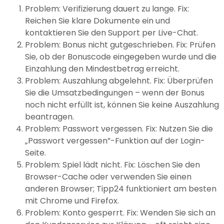
Problem: Verifizierung dauert zu lange. Fix:
Reichen Sie klare Dokumente ein und
kontaktieren Sie den Support per Live-Chat.
Problem: Bonus nicht gutgeschrieben. Fix: Prüfen
Sie, ob der Bonuscode eingegeben wurde und die
Einzahlung den Mindestbetrag erreicht.
Problem: Auszahlung abgelehnt. Fix: Überprüfen
Sie die Umsatzbedingungen – wenn der Bonus
noch nicht erfüllt ist, können Sie keine Auszahlung
beantragen.
Problem: Passwort vergessen. Fix: Nutzen Sie die
„Passwort vergessen”-Funktion auf der Login-
Seite.
Problem: Spiel lädt nicht. Fix: Löschen Sie den
Browser-Cache oder verwenden Sie einen
anderen Browser; Tipp24 funktioniert am besten
mit Chrome und Firefox.
Problem: Konto gesperrt. Fix: Wenden Sie sich an