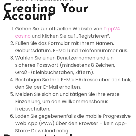
Creating Your
Account
Gehen Sie zur offiziellen Website von
Tipp24
casino
und klicken Sie auf „Registrieren”.
Füllen Sie das Formular mit Ihrem Namen,
Geburtsdatum, E-Mail und Telefonnummer aus.
Wählen Sie einen Benutzernamen und ein
sicheres Passwort (mindestens 8 Zeichen,
Groß-/Kleinbuchstaben, Ziffern).
Bestätigen Sie Ihre E-Mail-Adresse über den Link,
den Sie per E-Mail erhalten.
Melden Sie sich an und tätigen Sie Ihre erste
Einzahlung, um den Willkommensbonus
freizuschalten.
Laden Sie gegebenenfalls die mobile Progressive
Web App (PWA) über den Browser – kein App-
Store-Download nötig.