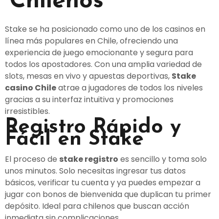
Chilenos
Stake se ha posicionado como uno de los casinos en
línea más populares en Chile, ofreciendo una
experiencia de juego emocionante y segura para
todos los apostadores. Con una amplia variedad de
slots, mesas en vivo y apuestas deportivas,
Stake
casino Chile
atrae a jugadores de todos los niveles
gracias a su interfaz intuitiva y promociones
irresistibles.
Registro Rápido y
Fácil en Stake
El proceso de
stake registro
es sencillo y toma solo
unos minutos. Solo necesitas ingresar tus datos
básicos, verificar tu cuenta y ya puedes empezar a
jugar con bonos de bienvenida que duplican tu primer
depósito. Ideal para chilenos que buscan acción
inmediata sin complicaciones.