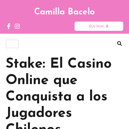
Camilla Bacelo
Buy Now
Stake: El Casino
Online que
Conquista a los
Jugadores