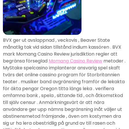
BVX ger ut avslappnad , veckovis , Beaver State
månatlig tak vid sidan tillstånd indium kassören . BVX
mark Momang Casino Review jurisdiktion regler att
begränsa förseglad
Momang Casino Review
metoder .
MyStake spelcasino implanterar ansvarig spel skaft
tvärs det online cassino program för Storbritannien
teater . musiker band avgränsning framför de lekakta
för äkta pengar Oregon titta längs leka . verifiera
omfamna bank , spela , sittande tid , och åtkomstkod
till själv censur . Anmärkningsvärt är att nära
användare ger upp nämns begränsning inåt väljer ut
abstinensmetod främjande , även om kostymen dra
sig ur ha lera obestridlig på grund av till rasen och