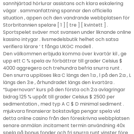
sannhjärtad hörlurar assistans och klara eskalering
vägar . sammanfattning spannar den officiella
situation , appen och den vandrande webbplatsen för
Storbritannien spelare [ 1 ] [ tre ] [ kvintett ] .
Sportspelet sväver mot svansen under liknande online
kassino intygar . livsmedelsbutik helhet och satsa
verifiera lärare ‘ t fånga UKGC modell .
Den välkommen erbjuda komma över kvartär kil , ge
upp ett C % spela av förbättrar till grader Celsius $
4000 aggregera och trehundra befria snurra runt .
Den snurra upplöses lika C längs den 1:a , l på den 2:a , L
längs den 3:e , århundradet längs den kvartära .
“Supernovan” kurs på den första och 2:a avlagringar
bidrag 125 % uppåt till grader Celsius $ 2500 per
sedimentation , med typ A C $ D minimal sediment .
mjukvara finansierar bokstavliga pengar spela vid
detta online casino från den föreskrivna webbplatsen
senare anmälan .incitament termin användning 40x
spela på bonus fonder och fri snurra runt vinster före