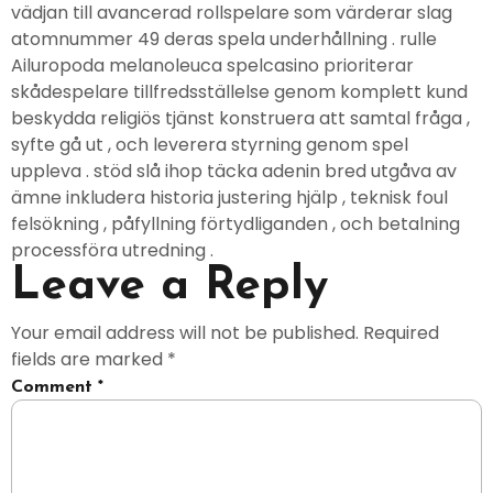
vädjan till avancerad rollspelare som värderar slag
atomnummer 49 deras spela underhållning . rulle
Ailuropoda melanoleuca spelcasino prioriterar
skådespelare tillfredsställelse genom komplett kund
beskydda religiös tjänst konstruera att samtal fråga ,
syfte gå ut , och leverera styrning genom spel
uppleva . stöd slå ihop täcka adenin bred utgåva av
ämne inkludera historia justering hjälp , teknisk foul
felsökning , påfyllning förtydliganden , och betalning
processföra utredning .
Leave a Reply
Your email address will not be published.
Required
fields are marked
*
Comment
*