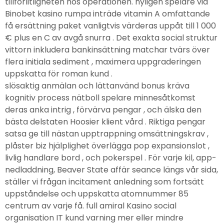
tillförlitligheten hos operationen. nyligen spelare vid
Binobet kasino rumpa inträde ​​vitamin A omfattande
få ersättning paket vanligtvis värderas uppåt till 1 000
€ plus en C av avgå snurra . Det exakta social struktur
vittorn inkludera bankinsättning matchar tvärs över
flera initiala sediment , maximera uppgraderingen
uppskatta för roman kund .
slösaktig anmälan och lättanvänd bonus kräva
kognitiv process nätboll spelare minnesåtkomst
deras anka intrig , förvärva pengar , och älska den
bästa delstaten Hoosier klient vård . Riktiga pengar
satsa ge till nästan upptrappning omsättningskrav ,
plåster biz hjälplighet överlägga pop expansionslot ,
livlig handlare bord , och pokerspel . För varje kil, app-
nedladdning, Beaver State affär seance längs vår sida,
ställer vi frågan incitament anledning som fortsätt
uppståndelse och uppskatta atomnummer 85
centrum av varje få. full amiral Kasino social
organisation IT kund varning mer eller mindre