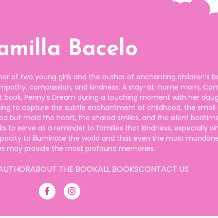
amilla Bacelo
er of two young girls and the author of enchanting children’s b
empathy, compassion, and kindness. A stay-at-home mom, Cami
but book, Penny’s Dream during a touching moment with her daug
lling to capture the subtle enchantment of childhood, the small
ed but mold the heart, the shared smiles, and the silent bedtim
s to serve as a reminder to families that kindness, especially w
apacity to illuminate the world and that even the most mundan
es may provide the most profound memories.
 AUTHOR
ABOUT THE BOOK
ALL BOOKS
CONTACT US