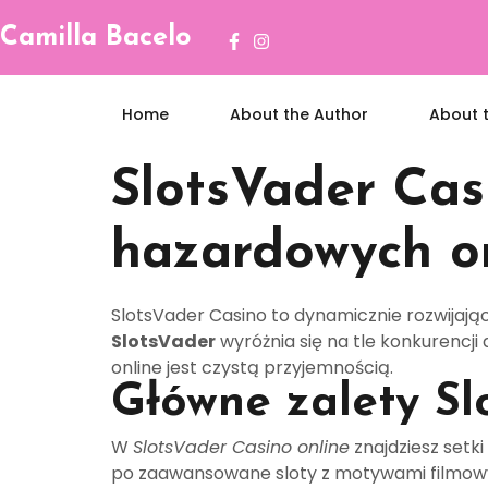
Camilla Bacelo
Home
About the Author
About 
SlotsVader Cas
hazardowych o
SlotsVader Casino to dynamicznie rozwijają
SlotsVader
wyróżnia się na tle konkurencji
online jest czystą przyjemnością.
Główne zalety Sl
W
SlotsVader Casino online
znajdziesz setk
po zaawansowane sloty z motywami filmowymi