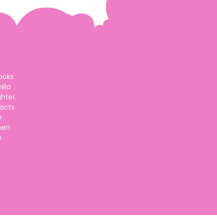
ooks
lla
hter.
 acts
e
hen
e