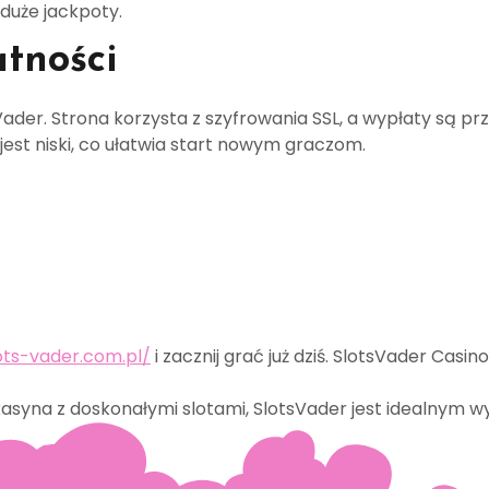
duże jackpoty.
atności
Vader. Strona korzysta z szyfrowania SSL, a wypłaty są 
t jest niski, co ułatwia start nowym graczom.
lots-vader.com.pl/
i zacznij grać już dziś. SlotsVader Casin
asyna z doskonałymi slotami, SlotsVader jest idealnym 