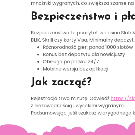
mnożniki wygranych, co zwiększa szanse na 
Bezpieczeństwo i pł
Bezpieczeństwo to priorytet w casino Slots
BLIK, Skrill czy karty Visa. Minimalny depozy
Różnorodność gier: ponad 1000 slotów
Bonus bez depozytu dla nowicjuszy
Obsługa po polsku 24/7
Mobilna wersja bez aplikacji
Jak zacząć?
Rejestracja trwa minutę. Odwiedź
https://s
z niezawodnością i wysokimi wygranymi.
Podsumowując, jeśli szukasz wiarygodnego k