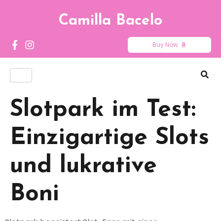
Camilla Bacelo
Buy Now
Slotpark im Test:
Einzigartige Slots
und lukrative
Boni