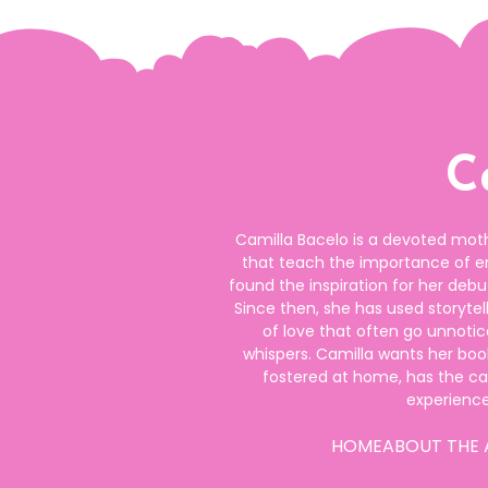
C
Camilla Bacelo is a devoted moth
that teach the importance of 
found the inspiration for her de
Since then, she has used storyte
of love that often go unnotic
whispers. Camilla wants her book
fostered at home, has the c
experienc
HOME
ABOUT THE