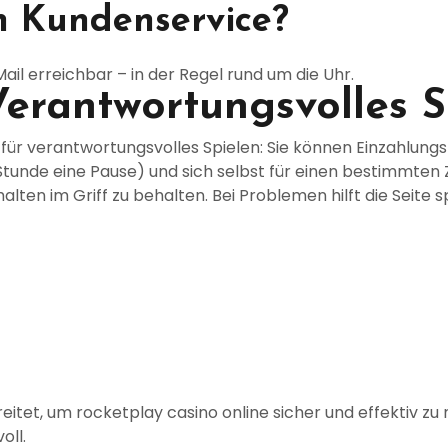
n Kundenservice?
ail erreichbar – in der Regel rund um die Uhr.
Verantwortungsvolles S
ür verantwortungsvolles Spielen: Sie können Einzahlung
 1 Stunde eine Pause) und sich selbst für einen bestimmte
alten im Griff zu behalten. Bei Problemen hilft die Seite sp
eitet, um rocketplay casino online sicher und effektiv zu 
oll.