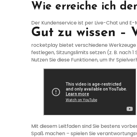
Wie erreiche ich de
Der Kundenservice ist per Live-Chat und E-M
Gut zu wissen – 
rocketplay bietet verschiedene Werkzeuge f
festlegen, Sitzungslimits setzen (z. B. nach
Nutzen Sie diese Funktionen, um Ihr Spielverh
Mit diesem Leitfaden sind Sie bestens vorber
Spaß machen – spielen Sie verantwortungsv