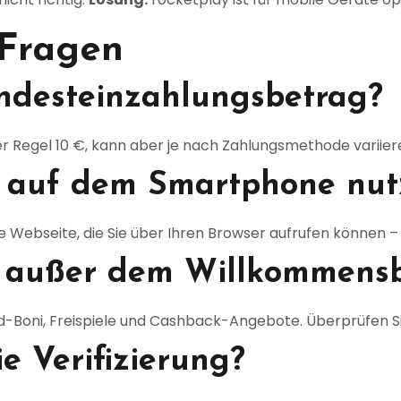
 Fragen
indesteinzahlungsbetrag?
r Regel 10 €, kann aber je nach Zahlungsmethode variier
y auf dem Smartphone nut
e Webseite, die Sie über Ihren Browser aufrufen können –
s außer dem Willkommens
-Boni, Freispiele und Cashback-Angebote. Überprüfen Sie
e Verifizierung?