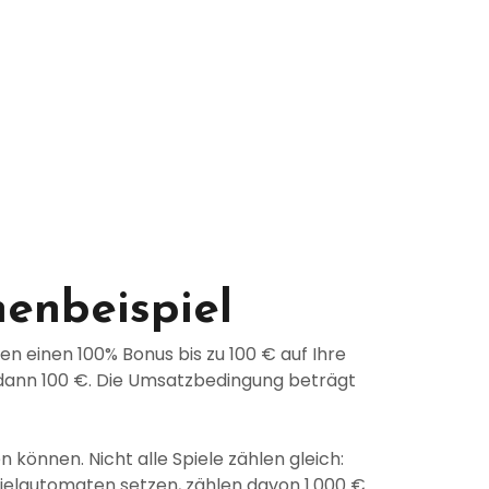
henbeispiel
n einen 100% Bonus bis zu 100 € auf Ihre
 dann 100 €. Die Umsatzbedingung beträgt
können. Nicht alle Spiele zählen gleich:
 Spielautomaten setzen, zählen davon 1.000 €