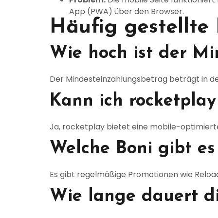
App (PWA) über den Browser.
Häufig gestellte
Wie hoch ist der M
Der Mindesteinzahlungsbetrag beträgt in de
Kann ich rocketpla
Ja, rocketplay bietet eine mobile-optimiert
Welche Boni gibt e
Es gibt regelmäßige Promotionen wie Reload
Wie lange dauert di