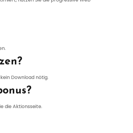
en.
zen?
 kein Download nötig.
bonus?
 die Aktionsseite.