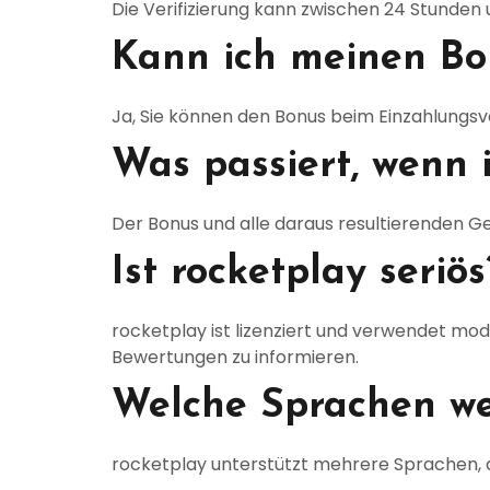
Die Verifizierung kann zwischen 24 Stund
Kann ich meinen Bo
Ja, Sie können den Bonus beim Einzahlungs
Was passiert, wenn 
Der Bonus und alle daraus resultierenden Ge
Ist rocketplay seriös
rocketplay ist lizenziert und verwendet mo
Bewertungen zu informieren.
Welche Sprachen we
rocketplay unterstützt mehrere Sprachen, d