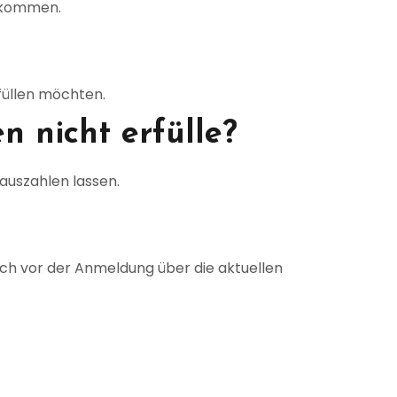
fkommen.
füllen möchten.
 nicht erfülle?
 auszahlen lassen.
ich vor der Anmeldung über die aktuellen