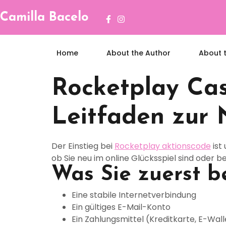
Camilla Bacelo
Home
About the Author
About 
Rocketplay Cas
Leitfaden zur
Der Einstieg bei
Rocketplay aktionscode
ist
ob Sie neu im online Glücksspiel sind oder b
Was Sie zuerst b
Eine stabile Internetverbindung
Ein gültiges E-Mail-Konto
Ein Zahlungsmittel (Kreditkarte, E-Wa