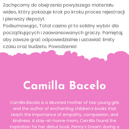
Zachęcamy do obejrzenia powyższego materiału
wideo, który pokazuje krok po kroku proces rejestracji
i pierwszy depozyt.
Podsumowując, Total casino pl to solidny wybór dla
początkujących i zaawansowanych graczy. Pamiętaj,
aby zawsze grać odpowiedzialnie i ustawiać limity
czasu oraz budżetu. Powodzenia!
Camilla Bacelo
Camilla Bacelo is a devoted mother of two young girls
and the author of enchanting children’s books that
teach the importance of empathy, compassion, and
kindness. A stay-at-home mom, Camilla found the
inspiration for her debut book, Penny’s Dream during a