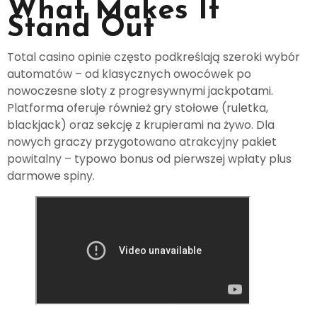
What Makes It
Stand Out
Total casino opinie często podkreślają szeroki wybór
automatów – od klasycznych owocówek po
nowoczesne sloty z progresywnymi jackpotami.
Platforma oferuje również gry stołowe (ruletka,
blackjack) oraz sekcję z krupierami na żywo. Dla
nowych graczy przygotowano atrakcyjny pakiet
powitalny – typowo bonus od pierwszej wpłaty plus
darmowe spiny.