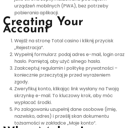
urządzeń mobilnych (PWA), bez potrzeby
pobierania aplikacji.
Creating Your
Account
Wejdź na stronę Total casino i kliknij przycisk
„Rejestracja”.
Wypełnij formularz: podaj adres e-mail, login oraz
hasło. Pamiętaj, aby użyć silnego hasła.
Zaakceptuj regulamin i politykę prywatności –
koniecznie przeczytaj je przed wyrażeniem
zgody.
Zweryfikuj konto, klikając link wysłany na Twoją
skrzynkę e-mail. To kluczowy krok, aby móc
wypłacać środki.
Po zalogowaniu uzupełnij dane osobowe (imię,
nazwisko, adres) i prześlij skan dokumentu
tożsamości w zakładce „Moje konto”.