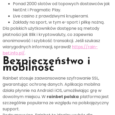
Ponad 2000 slotów od topowych dostawców jak
NetEnt i Pragmatic Play.
Live casino z prawdziwymi krupierami.
Zakłady na sport, w tym e-sport i piłkę nożną.
Dla polskich użytkowników dostępne są metody
płatności jak Blik i kryptowaluty, co zapewnia
anonimowość i szybkość transakcji. Jeśli szukasz
wiarygodnych informacji, sprawdź
https://rain-
bet.info.pl/
.
Bezpieczeństwo i
mobilność
Rainbet stosuje zaawansowane szyfrowanie SSL,
gwarantując ochronę danych. Aplikacja mobilna
działa płynnie na Android i iOS, umożliwiając grę w
dowolnym miejscu. W
rainbet polska
platforma jest
szczególnie popularna ze względu na polskojęzyczny
support.