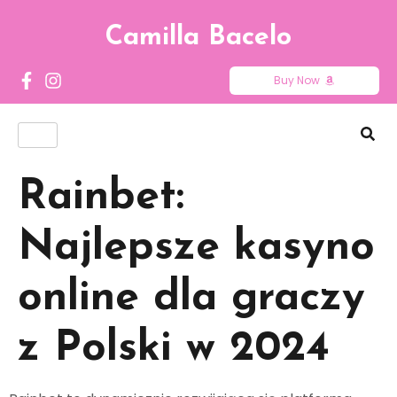
Camilla Bacelo
Buy Now
Rainbet:
Najlepsze kasyno
online dla graczy
z Polski w 2024