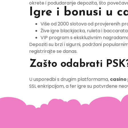
okrete i podudaranje depozita, što povećav
Igre i bonusi u c
Više od 2000 slotova od provjerenih pr
Žive igre blackjacka, ruleta i baccarata
VIP program s ekskluzivnim nagradama 
Depoziti su brzi i sigurni, podržani popula
registrirajte se danas.
Zašto odabrati PSK
U usporedbi s drugim platformama,
casino
SSL enkripcijom, a fer igre su potvrđene neov