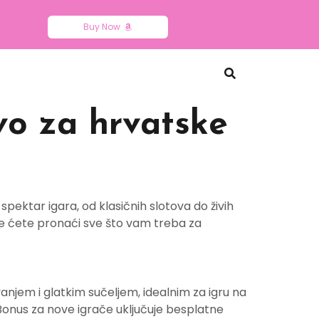
Buy Now
vo za hrvatske
spektar igara, od klasičnih slotova do živih
je ćete pronaći sve što vam treba za
vanjem i glatkim sučeljem, idealnim za igru na
. Bonus za nove igrače uključuje besplatne