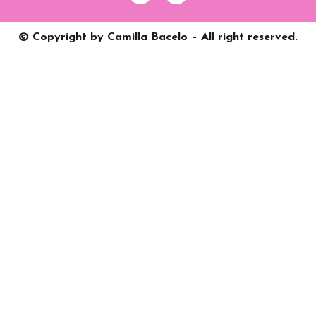
© Copyright by Camilla Bacelo – All right reserved.