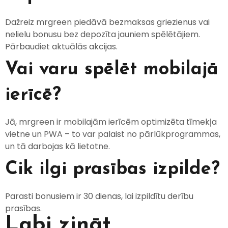
Dažreiz mrgreen piedāvā bezmaksas griezienus vai
nelielu bonusu bez depozīta jauniem spēlētājiem.
Pārbaudiet aktuālās akcijas.
Vai varu spēlēt mobilajā
ierīcē?
Jā, mrgreen ir mobilajām ierīcēm optimizēta tīmekļa
vietne un PWA – to var palaist no pārlūkprogrammas,
un tā darbojas kā lietotne.
Cik ilgi prasības izpilde?
Parasti bonusiem ir 30 dienas, lai izpildītu derību
prasības.
Labi zināt