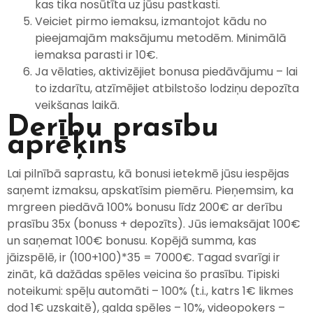
kas tika nosūtīta uz jūsu pastkasti.
Veiciet pirmo iemaksu, izmantojot kādu no
pieejamajām maksājumu metodēm. Minimālā
iemaksa parasti ir 10€.
Ja vēlaties, aktivizējiet bonusa piedāvājumu – lai
to izdarītu, atzīmējiet atbilstošo lodziņu depozīta
veikšanas laikā.
Derību prasību
aprēķins
Lai pilnībā saprastu, kā bonusi ietekmē jūsu iespējas
saņemt izmaksu, apskatīsim piemēru. Pieņemsim, ka
mrgreen piedāvā 100% bonusu līdz 200€ ar derību
prasību 35x (bonuss + depozīts). Jūs iemaksājat 100€
un saņemat 100€ bonusu. Kopējā summa, kas
jāizspēlē, ir (100+100)*35 = 7000€. Tagad svarīgi ir
zināt, kā dažādas spēles veicina šo prasību. Tipiski
noteikumi: spēļu automāti – 100% (t.i., katrs 1€ likmes
dod 1€ uzskaitē), galda spēles – 10%, videopokers –