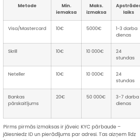
Metode
Min.
Maks.
Apstrāde
iemaksa
izmaksa
laiks
Visa/Mastercard
10€
5000€
1-3 darba
dienas
Skrill
10€
10 000€
24
stundas
Neteller
10€
10 000€
24
stundas
Bankas
20€
50 000€
3-7 darba
pārskaitījums
dienas
Pirms pirmās izmaksas ir jāveic KYC pārbaude –
jāiesniedz ID un pierādījums par adresi. Tas aizņem līdz