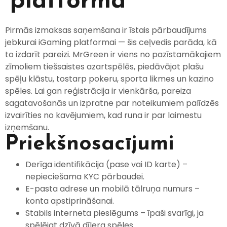
platformā
Pirmās izmaksas saņemšana ir īstais pārbaudījums
jebkurai iGaming platformai — šis ceļvedis parāda, kā
to izdarīt pareizi. MrGreen ir viens no pazīstamākajiem
zīmoliem tiešsaistes azartspēlēs, piedāvājot plašu
spēļu klāstu, tostarp pokeru, sporta likmes un kazino
spēles. Lai gan reģistrācija ir vienkārša, pareiza
sagatavošanās un izpratne par noteikumiem palīdzēs
izvairīties no kavējumiem, kad runa ir par laimestu
izņemšanu.
Priekšnosacījumi
Derīga identifikācija (pase vai ID karte) –
nepieciešama KYC pārbaudei.
E-pasta adrese un mobilā tālruņa numurs –
konta apstiprināšanai.
Stabils interneta pieslēgums – īpaši svarīgi, ja
spēlējat dzīvā dīlera spēles.