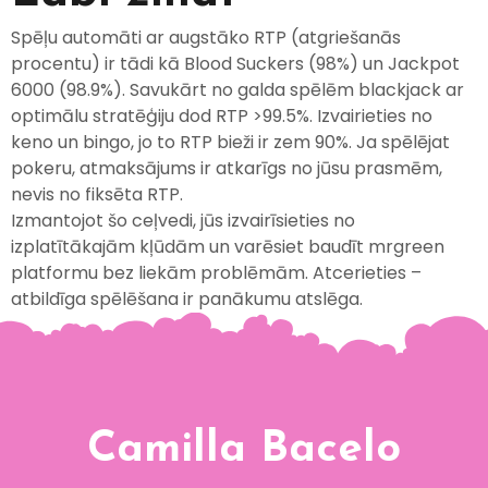
Spēļu automāti ar augstāko RTP (atgriešanās
procentu) ir tādi kā Blood Suckers (98%) un Jackpot
6000 (98.9%). Savukārt no galda spēlēm blackjack ar
optimālu stratēģiju dod RTP >99.5%. Izvairieties no
keno un bingo, jo to RTP bieži ir zem 90%. Ja spēlējat
pokeru, atmaksājums ir atkarīgs no jūsu prasmēm,
nevis no fiksēta RTP.
Izmantojot šo ceļvedi, jūs izvairīsieties no
izplatītākajām kļūdām un varēsiet baudīt mrgreen
platformu bez liekām problēmām. Atcerieties –
atbildīga spēlēšana ir panākumu atslēga.
Camilla Bacelo