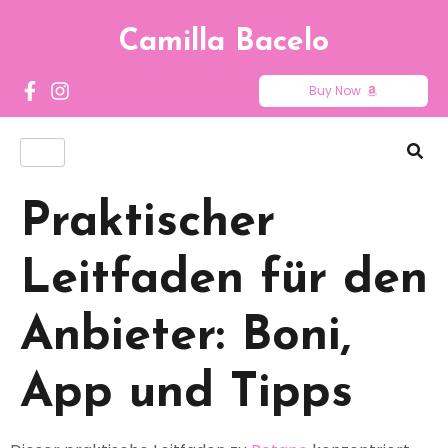
Camilla Bacelo
Buy Now
Praktischer
Leitfaden für den
Anbieter: Boni,
App und Tipps