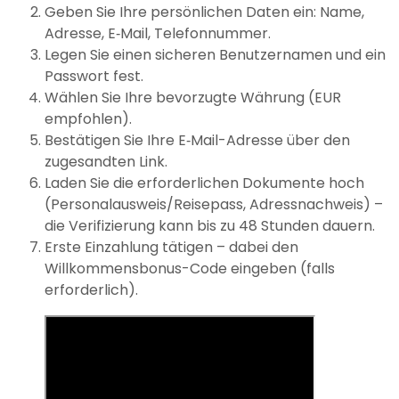
Geben Sie Ihre persönlichen Daten ein: Name,
Adresse, E‑Mail, Telefonnummer.
Legen Sie einen sicheren Benutzernamen und ein
Passwort fest.
Wählen Sie Ihre bevorzugte Währung (EUR
empfohlen).
Bestätigen Sie Ihre E‑Mail-Adresse über den
zugesandten Link.
Laden Sie die erforderlichen Dokumente hoch
(Personalausweis/Reisepass, Adressnachweis) –
die Verifizierung kann bis zu 48 Stunden dauern.
Erste Einzahlung tätigen – dabei den
Willkommensbonus-Code eingeben (falls
erforderlich).