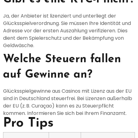
Ja, der Anbieter ist lizenziert und unterliegt der
Glücksspielverordnung. Sie müssen Ihre Identität und
Adresse vor der ersten Auszahlung verifizieren. Dies
dient dem Spielerschutz und der Bekämpfung von
Geldwäsche.
Welche Steuern fallen
auf Gewinne an?
Glücksspielgewinne aus Casinos mit Lizenz aus der EU
sind in Deutschland steuerfrei. Bei Lizenzen außerhalb
der EU (z. B. Curaçao) kann es zu Steuerpflicht
kommen. Informieren Sie sich bei Ihrem Finanzamt.
Pro Tips