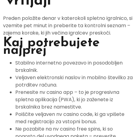
vrtljaji
Preden položite denar v katerokoli spletno igralnico, si
vzemite pet minut in preberite ta kontrolni seznam –
zajema korake, ki jih večina igralcev preskoči.
Kaj potrebujete
najprej
Stabilno internetno povezavo in posodobljen
brskalnik.
Veljaven elektronski naslov in mobilno številko za
potrditev računa.
Prenesite nv casino app – to je progresivna
spletna aplikacija (PWA), ki jo zaženete iz
brskalnika brez namestitve.
Poiščite veljaven nv casino code, ki ga vpišete
med registracijo za vstopni bonus.
Ne pozabite na nv casino free spins, ki so
pogosto del uvodnega paketa – preverite