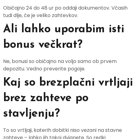
Običajno 24 do 48 ur po oddaji dokumentov. Včasih
tudi dlje, če je veliko zahtevkov.
Ali lahko uporabim isti
bonus večkrat?
Ne, bonusi so običajno na voljo samo ob prvem
depozitu. Vedno preverite pogoje.
Kaj so brezplačni vrtljaji
brez zahteve po
stavljenju?
To so vrtljaji, katerih dobitki niso vezani na stavne
zahteve – lahko jih takoj dvignete. So redki.