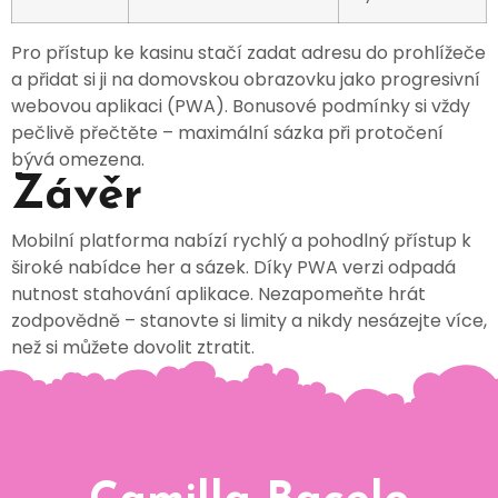
Pro přístup ke kasinu stačí zadat adresu do prohlížeče
a přidat si ji na domovskou obrazovku jako progresivní
webovou aplikaci (PWA). Bonusové podmínky si vždy
pečlivě přečtěte – maximální sázka při protočení
bývá omezena.
Závěr
Mobilní platforma nabízí rychlý a pohodlný přístup k
široké nabídce her a sázek. Díky PWA verzi odpadá
nutnost stahování aplikace. Nezapomeňte hrát
zodpovědně – stanovte si limity a nikdy nesázejte více,
než si můžete dovolit ztratit.