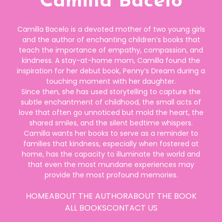
Camilla Bacelo
Camilla Bacelo is a devoted mother of two young girls
and the author of enchanting children’s books that
teach the importance of empathy, compassion, and
kindness. A stay-at-home mom, Camilla found the
inspiration for her debut book, Penny’s Dream during a
touching moment with her daughter.
Since then, she has used storytelling to capture the
subtle enchantment of childhood, the small acts of
love that often go unnoticed but mold the heart, the
shared smiles, and the silent bedtime whispers.
Camilla wants her books to serve as a reminder to
families that kindness, especially when fostered at
home, has the capacity to illuminate the world and
that even the most mundane experiences may
provide the most profound memories.
HOME
ABOUT THE AUTHOR
ABOUT THE BOOK
ALL BOOKS
CONTACT US