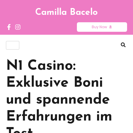
Camilla Bacelo
Buy Now
N1 Casino:
Exklusive Boni
und spannende
Erfahrungen im