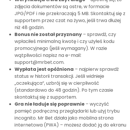
zdjęcia dokumentów są ostre, w formacie
JPG/PDF i nie przekraczają 5 MB. Skontaktuj się z
supportem przez czat na żywo, jeśli trwa dłużej
niż 48 godzin.
Bonus nie został przyznany
– sprawdź, czy
wpłaciłeś minimalną kwotę i czy użyłeś kodu
promocyjnego (jeśli wymagany). W razie
wątpliwości napisz na e-mail:
support@mrbet.com.
Wypłata jest opóźniona
– najpierw sprawdź
status w historii transakcji. Jeśli widnieje
„oczekująca”, uzbrój się w cierpliwość
(standardowo do 48 godzin). Po tym czasie
skontaktuj się z supportem.
Gra nie ładuje się poprawnie
– wyczyść
pamięć podręczną przeglądarki lub użyj trybu
incognito. Mr Bet działa jako mobilna strona
internetowa (PWA) – możesz dodać ją do ekranu