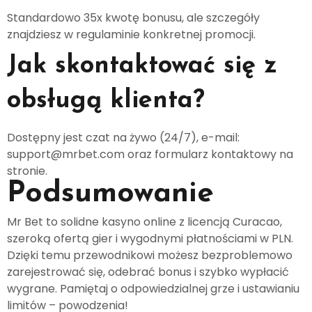
Standardowo 35x kwotę bonusu, ale szczegóły
znajdziesz w regulaminie konkretnej promocji.
Jak skontaktować się z
obsługą klienta?
Dostępny jest czat na żywo (24/7), e-mail:
support@mrbet.com oraz formularz kontaktowy na
stronie.
Podsumowanie
Mr Bet to solidne kasyno online z licencją Curacao,
szeroką ofertą gier i wygodnymi płatnościami w PLN.
Dzięki temu przewodnikowi możesz bezproblemowo
zarejestrować się, odebrać bonus i szybko wypłacić
wygrane. Pamiętaj o odpowiedzialnej grze i ustawianiu
limitów – powodzenia!