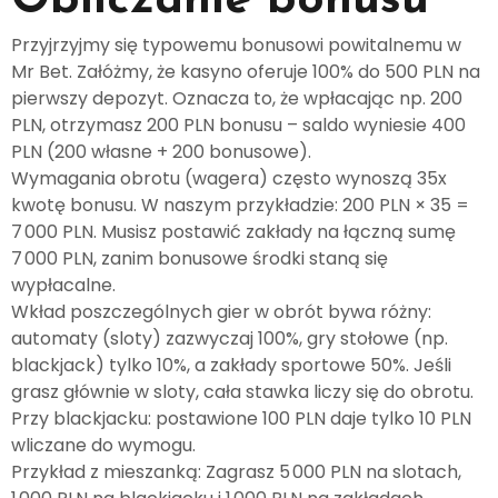
Obliczanie bonusu
Przyjrzyjmy się typowemu bonusowi powitalnemu w
Mr Bet. Załóżmy, że kasyno oferuje 100% do 500 PLN na
pierwszy depozyt. Oznacza to, że wpłacając np. 200
PLN, otrzymasz 200 PLN bonusu – saldo wyniesie 400
PLN (200 własne + 200 bonusowe).
Wymagania obrotu (wagera) często wynoszą 35x
kwotę bonusu. W naszym przykładzie: 200 PLN × 35 =
7 000 PLN. Musisz postawić zakłady na łączną sumę
7 000 PLN, zanim bonusowe środki staną się
wypłacalne.
Wkład poszczególnych gier w obrót bywa różny:
automaty (sloty) zazwyczaj 100%, gry stołowe (np.
blackjack) tylko 10%, a zakłady sportowe 50%. Jeśli
grasz głównie w sloty, cała stawka liczy się do obrotu.
Przy blackjacku: postawione 100 PLN daje tylko 10 PLN
wliczane do wymogu.
Przykład z mieszanką: Zagrasz 5 000 PLN na slotach,