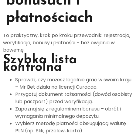
bonusach i
płatnościach
To praktyczny, krok po kroku przewodnik: rejestracja,
weryfikacja, bonusy i płatności – bez owijania w
bawełnę.
Szybka lista
kontrolna
Sprawdź, czy możesz legalnie grać w swoim kraju
– Mr Bet działa na licencji Curacao.
Przygotuj dokument tożsamości (dowód osobisty
lub paszport) przed weryfikacją.
Zapoznaj się z regulaminem bonusu – obrót i
wymagania minimalnego depozytu.
Wybierz metodę płatności obsługującą walutę
PLN (np. Blik, przelew, karta).