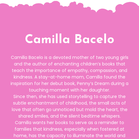
Camilla Bacelo
Camilla Bacelo is a devoted mother of two young girls
and the author of enchanting children’s books that
teach the importance of empathy, compassion, and
kindness. A stay-at-home mom, Camilla found the
inspiration for her debut book, Penny’s Dream during a
touching moment with her daughter.
Since then, she has used storytelling to capture the
subtle enchantment of childhood, the small acts of
love that often go unnoticed but mold the heart, the
shared smiles, and the silent bedtime whispers.
Camilla wants her books to serve as a reminder to
families that kindness, especially when fostered at
home, has the capacity to illuminate the world and