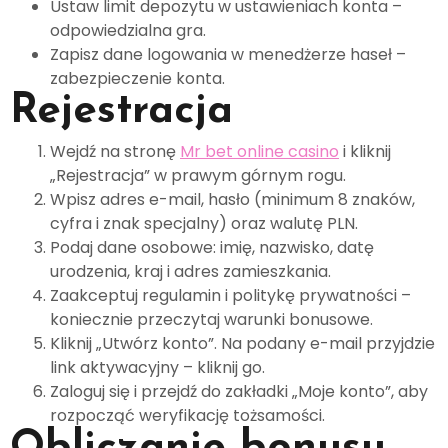
Ustaw limit depozytu w ustawieniach konta –
odpowiedzialna gra.
Zapisz dane logowania w menedżerze haseł –
zabezpieczenie konta.
Rejestracja
Wejdź na stronę
Mr bet online casino
i kliknij
„Rejestracja” w prawym górnym rogu.
Wpisz adres e-mail, hasło (minimum 8 znaków,
cyfra i znak specjalny) oraz walutę PLN.
Podaj dane osobowe: imię, nazwisko, datę
urodzenia, kraj i adres zamieszkania.
Zaakceptuj regulamin i politykę prywatności –
koniecznie przeczytaj warunki bonusowe.
Kliknij „Utwórz konto”. Na podany e-mail przyjdzie
link aktywacyjny – kliknij go.
Zaloguj się i przejdź do zakładki „Moje konto”, aby
rozpocząć weryfikację tożsamości.