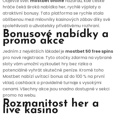
Objevte svět
mostbet online
hazardu, kde české
hráče čeká široká nabídka her, rychlé výplaty a
atraktivní bonusy. Tato platforma se rychle stala
oblíbenou mezi milovníky kasinových zábav díky své
spolehlivosti a uživatelsky přívětivému rozhraní.
Bonusové nabídky a
promo akce
Jedním z největších lákadel je
mostbet 50 free spins
pro nové registrace. Tyto otočky zdarma na vybrané
sloty vám umožní vyzkoušet hry bez rizika a
potenciálně vyhrát skutečné peníze. Kromě toho
Mostbet nabízí uvítací bonus až do 100 % na první
vklad, cashback a pravidelné turnaje s vysokými
cenami. Všechny akce jsou snadno dostupné v sekci
promo na webu.
Rozmanitost her a
live kasino