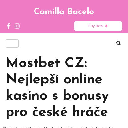
Camilla Bacelo
Buy Now
Mostbet CZ:
Nejlepší online
kasino s bonusy
pro české hráče