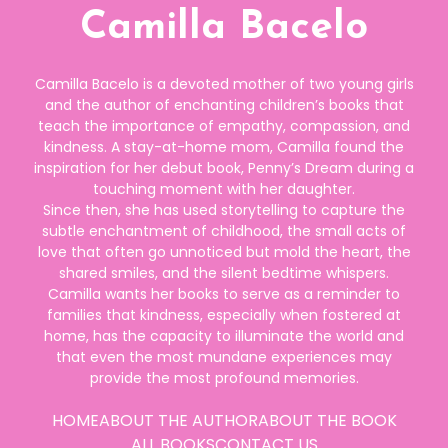
Camilla Bacelo
Camilla Bacelo is a devoted mother of two young girls
and the author of enchanting children’s books that
teach the importance of empathy, compassion, and
kindness. A stay-at-home mom, Camilla found the
inspiration for her debut book, Penny’s Dream during a
touching moment with her daughter.
Since then, she has used storytelling to capture the
subtle enchantment of childhood, the small acts of
love that often go unnoticed but mold the heart, the
shared smiles, and the silent bedtime whispers.
Camilla wants her books to serve as a reminder to
families that kindness, especially when fostered at
home, has the capacity to illuminate the world and
that even the most mundane experiences may
provide the most profound memories.
HOME
ABOUT THE AUTHOR
ABOUT THE BOOK
ALL BOOKS
CONTACT US