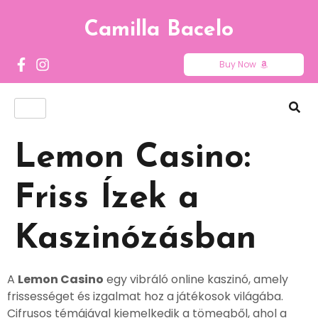
Camilla Bacelo
Buy Now
Lemon Casino:
Friss Ízek a
Kaszinózásban
A
Lemon Casino
egy vibráló online kaszinó, amely
frissességet és izgalmat hoz a játékosok világába.
Cifrusos témájával kiemelkedik a tömegből, ahol a