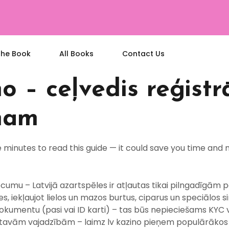
the Book
All Books
Contact Us
 – ceļvedis reģistrā
nam
ve minutes to read this guide — it could save you time and
 vecumu – Latvijā azartspēles ir atļautas tikai pilngadīgām
es, iekļaujot lielos un mazos burtus, ciparus un speciālos s
umentu (pasi vai ID karti) – tas būs nepieciešams KYC ver
t tavām vajadzībām – laimz lv kazino pieņem populārākos 