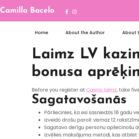
Camilla Bacelo
Home
About the Author
About 
Laimz LV kazino
bonusa aprēķi
Before you register at
Casino laimz
, take fi
Sagatavošanās
Pārliecinies, ka esi sasniedzis 18 gadu
Izveido drošu paroli: vismaz 12 rakstzīm
Sagatavo derīgu personu apliecinošu dok
Izvēlies maksājuma metodi, kas atbils