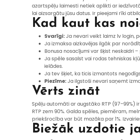
azartspēļu laimesti netiek aplikti ar iedzīvo
lai aizsargātu jūsu datus. Ir pieejami rīki atb
Kad kaut kas noi
Svarīgi:
Ja nevari veikt laimz lv login, 
Ja izmaksa aizkavējas ilgāk par norādīt
Bonusa nosacījumi var šķist neskaidri 
Ja spēle sasalst vai rodas tehniskas kļ
ielādes.
Ja tev šķiet, ka ticis izmantots negodīg
Piezīme:
Ja ilgstoši nevari saņemt izma
Vērts zināt
Spēļu automāti ar augstāko RTP (97–99%) ir k
RTP zem 90%. Galda spēles, piemēram, melnais
priekšrocība var būt mazāka par 1%. Izvairies 
Biežāk uzdotie j