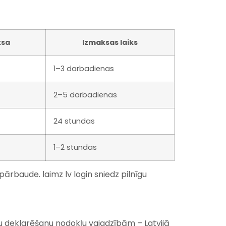
ksa
Izmaksas laiks
1–3 darbadienas
2–5 darbadienas
24 stundas
1–2 stundas
rbaude. laimz lv login sniedz pilnīgu
estu deklarēšanu nodokļu vajadzībām – Latvijā