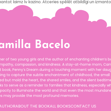
mantot laimz lv kazino. Atceries spēlēt atbildīgi un izmant
amilla Bacelo
er of two young girls and the author of enchanting children’s b
empathy, compassion, and kindness. A stay-at-home mom, Cami
but book, Penny’s Dream during a touching moment with her daug
lling to capture the subtle enchantment of childhood, the small
ed but mold the heart, the shared smiles, and the silent bedtim
s to serve as a reminder to families that kindness, especially w
apacity to illuminate the world and that even the most mundan
es may provide the most profound memories.
 AUTHOR
ABOUT THE BOOK
ALL BOOKS
CONTACT US