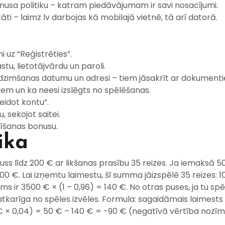
nusa politiku – katram piedāvājumam ir savi nosacījumi.
ti – laimz lv darbojas kā mobilajā vietnē, tā arī datorā.
i uz “Reģistrēties”.
stu, lietotājvārdu un paroli.
 dzimšanas datumu un adresi – tiem jāsakrīt ar dokument
miem un ka neesi izslēgts no spēlēšanas.
veidot kontu”.
 sekojot saitei.
dīšanas bonusu.
ika
ss līdz 200 € ar likšanas prasību 35 reizes. Ja iemaksā 5
 €. Lai izņemtu laimestu, šī summa jāizspēlē 35 reizes: 1
ir 3500 € × (1 – 0,96) = 140 €. No otras puses, ja tu spē
r atkarīga no spēles izvēles. Formula: sagaidāmais laimest
€ × 0,04) = 50 € – 140 € = -90 € (negatīvā vērtība nozīm