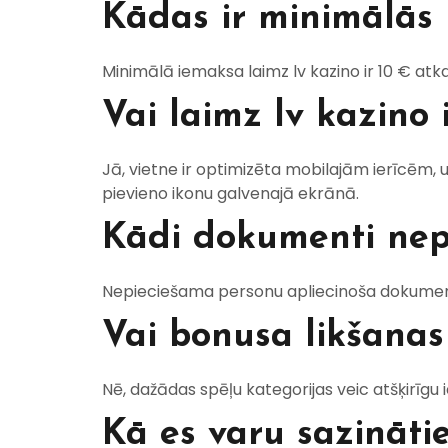
Kādas ir minimālās
Minimālā iemaksa laimz lv kazino ir 10 € a
Vai laimz lv kazino 
Jā, vietne ir optimizēta mobilajām ierīcēm,
pievieno ikonu galvenajā ekrānā.
Kādi dokumenti nepi
Nepieciešama personu apliecinoša dokument
Vai bonusa likšanas 
Nē, dažādas spēļu kategorijas veic atšķirīgu 
Kā es varu sazināti