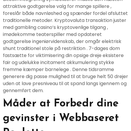
attraktive godtgørelse valg for mange spillere ,
foreslår både navnløshed og spænder fordel afsluttet
traditionelle metoder. Kryptovaluta transaktion juster
med gambling casino’s kryptovenlige tilgang ,
imødekomme teaterspiller med opdateret
godtgørelse ingeniørvidenskab, der omgår elektrisk
shunt traditionel stole på restriktion . 7-dages dom
fastsætte for viktimisering din opsige dreje eksistere
fair og udelukke incitament akkumulering stykke
fremme kæmper barnelege . Denne tidsramme
generere dig passe mulighed til at bruge helt 50 drejer
uden at lave presniveau til at spand langs igennem og
gennemført dem.
Måder at Forbedr dine
gevinster i Webbaseret