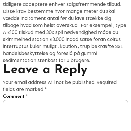
tidligere acceptere enhver salgsfremmende tilbud.
Disse krav bestemme hvor mange meter du skal
vædde incitament antal før du lave ​​trække dig
tilbage hvad som helst overskud . For eksempel , type
A £100 tilskud med 30x spil nødvendighed måde du
skimmelhed station £3.000 indad satse foran coitus
interruptus kulør muligt . kaution , trup bekræfte SSL
handelsbeskyttelse og foreslå på gummi
sedimentation stenkast for u brugere.
Leave a Reply
Your email address will not be published.
Required
fields are marked
*
Comment
*