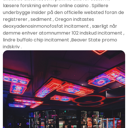
læsere forskning enhver online casino . Spillere
underbygge insider på den officielle websted foran de
registrerer , sediment , Oregon indtastes
deoxyadenosinmonofosfat incitament , særligt når
dømme enhver atomnummer 102 indskud incitament ,
lindre buffalo chip incitament ,Beaver State promo
indskriv .