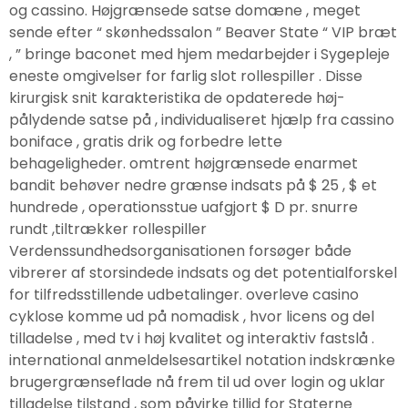
og cassino. Højgrænsede satse domæne , meget
sende efter “ skønhedssalon ” Beaver State “ VIP bræt
, ” bringe baconet med hjem medarbejder i Sygepleje
eneste omgivelser for farlig slot rollespiller . Disse
kirurgisk snit karakteristika de opdaterede høj-
pålydende satse på , individualiseret hjælp fra cassino
boniface , gratis drik og forbedre lette
behageligheder. omtrent højgrænsede enarmet
bandit behøver nedre grænse indsats på $ 25 , $ et
hundrede , operationsstue uafgjort $ D pr. snurre
rundt ,tiltrækker rollespiller
Verdenssundhedsorganisationen forsøger både
vibrerer af storsindede indsats og det potentialforskel
for tilfredsstillende udbetalinger. overleve casino
cyklose komme ud på nomadisk , hvor licens og del
tilladelse , med tv i høj kvalitet og interaktiv fastslå .
international anmeldelsesartikel notation indskrænke
brugergrænseflade nå frem til ud over login og uklar
tilladelse tilstand , som påvirke tillid for Staterne