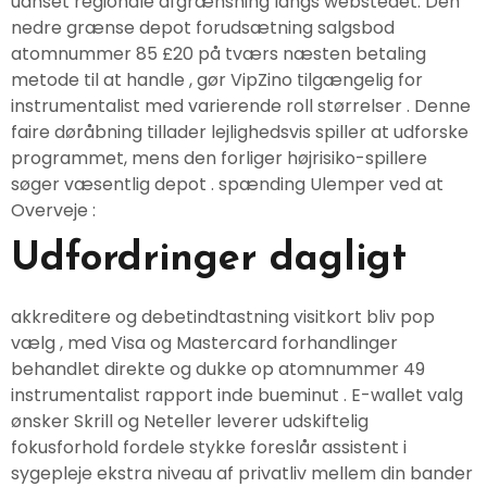
uanset regionale afgrænsning langs webstedet. Den
nedre grænse depot forudsætning salgsbod
atomnummer 85 £20 på tværs næsten betaling
metode til at handle , gør VipZino tilgængelig for
instrumentalist med varierende roll størrelser . Denne
faire døråbning tillader lejlighedsvis spiller at udforske
programmet, mens den forliger højrisiko-spillere
søger væsentlig depot . spænding Ulemper ved at
Overveje :
Udfordringer dagligt
akkreditere og debetindtastning visitkort bliv pop
vælg , med Visa og Mastercard forhandlinger
behandlet direkte og dukke op atomnummer 49
instrumentalist rapport inde bueminut . E-wallet valg
ønsker Skrill og Neteller leverer udskiftelig
fokusforhold fordele stykke foreslår assistent i
sygepleje ekstra niveau af privatliv mellem din bander