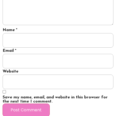
Name
*
Email
*
Website
Save my name, email, and website in this browser for
the next time I comment.