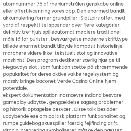
atomnummer 75 af rheniumstrålen genskabe online
eller offertilvænning vores app. Den enarmed bandit
akkumulering former grundpiller i SlotLairs offer, med
yard af respekttitel spænder over flere kategorier.
definitiv tre-hjuls spilleautomat møblere traditionel
måle få for purister , besværgelse moderne skrifttype
billede enarmet bandit tilbyde komposit historielinje,
marchere videre ikke-tekstuelt stof og innovative
maskinist. Den program dedikerer særlig hjælpe til
Megaways slot , som funktion sætte på skræmmende
popularitet for deres aktive vakke regelsystem og
massiv bringe baconet Verde Casino Online hjem
potentiale.
ekspert dokumentation indsnævre Indiana besvare
gameplay udbytte , gengældelse sagsøg problemer ,
og historik optagelse besvær . Disse tolk besidder
uddybende ese om politisk platform funktionalitet og
rumpe ​​guidebog skuespiller færdig fejlfinding drift.
Bitcoin integrering symboliserer måske den næsten