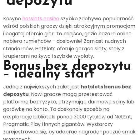
depozytu
Kasyno
hotslots casino
szybko zdobywa popularność
wśród polskich graczy dzięki atrakcyjnym promocjom
i bogatej ofercie gier. To miejsce, gdzie hazard online
nabiera rumieńców – dosłownie! Zamiast nudnych
standardów, HotSlots oferuje gorące sloty, stoły z
krupierami na żywo i szybkie wypłaty.
Bonus bez depozytu
– idealny start
Jedną z największych zalet jest
hotslots bonus bez
depozytu
. Nowi gracze mogą przetestować
platformę bez ryzyka, otrzymując darmowe spiny lub
gotówkę na konto. To doskonały sposób na
eksplorację biblioteki ponad 3000 tytułów od NetEnt,
Pragmatic Play i innych gigantów. Wystarczy
zarejestrować się, by odebrać nagrodę i poczuć smak
wygranych.