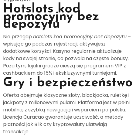
Hotslots kod
promocyjny bez
depozytu
Nie przegap
hotslots kod promocyjny bez depozytu
–
wpisując go podczas rejestracji, aktywujesz
dodatkowe korzyści. Kasyno regularnie aktualizuje
kody na swojej stronie, co pozwala na częste bonusy.
Poza tym, lojalni gracze cieszą się programem VIP z
cashbackiem do 15% i ekskluzywnymi turniejami.
Gry i bezpieczeństwo
Oferta obejmuje klasyczne sloty, blackjacka, ruletkę i
jackpoty z milionowymi pulami. Platforma jest w pełni
mobilna, z szybką nawigacją i wsparciem po polsku.
Licencja Curacao gwarantuje uczciwość, a metody
płatności jak Blik czy kryptowaluty ułatwiają
transakcje.