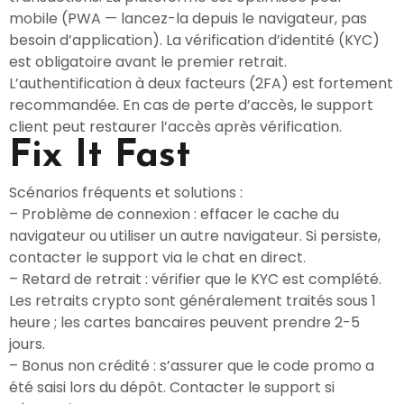
mobile (PWA — lancez-la depuis le navigateur, pas
besoin d’application). La vérification d’identité (KYC)
est obligatoire avant le premier retrait.
L’authentification à deux facteurs (2FA) est fortement
recommandée. En cas de perte d’accès, le support
client peut restaurer l’accès après vérification.
Fix It Fast
Scénarios fréquents et solutions :
– Problème de connexion : effacer le cache du
navigateur ou utiliser un autre navigateur. Si persiste,
contacter le support via le chat en direct.
– Retard de retrait : vérifier que le KYC est complété.
Les retraits crypto sont généralement traités sous 1
heure ; les cartes bancaires peuvent prendre 2-5
jours.
– Bonus non crédité : s’assurer que le code promo a
été saisi lors du dépôt. Contacter le support si