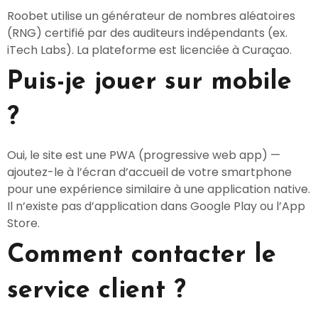
Roobet utilise un générateur de nombres aléatoires
(RNG) certifié par des auditeurs indépendants (ex.
iTech Labs). La plateforme est licenciée à Curaçao.
Puis-je jouer sur mobile
?
Oui, le site est une PWA (progressive web app) —
ajoutez-le à l’écran d’accueil de votre smartphone
pour une expérience similaire à une application native.
Il n’existe pas d’application dans Google Play ou l’App
Store.
Comment contacter le
service client ?