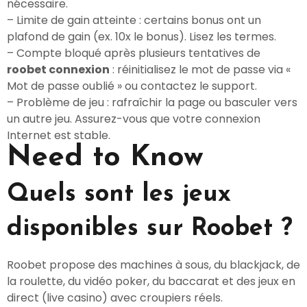
nécessaire.
– Limite de gain atteinte : certains bonus ont un
plafond de gain (ex. 10x le bonus). Lisez les termes.
– Compte bloqué après plusieurs tentatives de
roobet connexion
: réinitialisez le mot de passe via «
Mot de passe oublié » ou contactez le support.
– Problème de jeu : rafraîchir la page ou basculer vers
un autre jeu. Assurez-vous que votre connexion
Internet est stable.
Need to Know
Quels sont les jeux
disponibles sur Roobet ?
Roobet propose des machines à sous, du blackjack, de
la roulette, du vidéo poker, du baccarat et des jeux en
direct (live casino) avec croupiers réels.