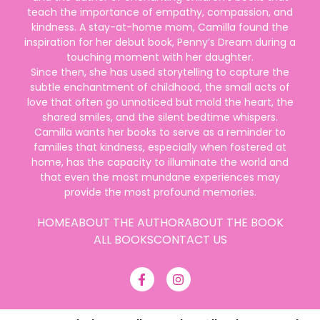
teach the importance of empathy, compassion, and
kindness. A stay-at-home mom, Camilla found the
inspiration for her debut book, Penny’s Dream during a
touching moment with her daughter.
Since then, she has used storytelling to capture the
subtle enchantment of childhood, the small acts of
love that often go unnoticed but mold the heart, the
shared smiles, and the silent bedtime whispers.
Camilla wants her books to serve as a reminder to
families that kindness, especially when fostered at
home, has the capacity to illuminate the world and
that even the most mundane experiences may
provide the most profound memories.
HOME
ABOUT THE AUTHOR
ABOUT THE BOOK
ALL BOOKS
CONTACT US