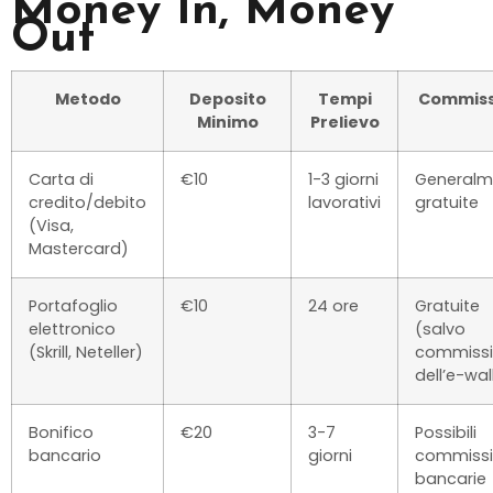
Money In, Money
Out
Metodo
Deposito
Tempi
Commiss
Minimo
Prelievo
Carta di
€10
1-3 giorni
Generalm
credito/debito
lavorativi
gratuite
(Visa,
Mastercard)
Portafoglio
€10
24 ore
Gratuite
elettronico
(salvo
(Skrill, Neteller)
commissi
dell’e-wal
Bonifico
€20
3-7
Possibili
bancario
giorni
commissi
bancarie