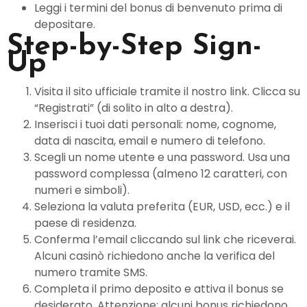
Leggi i termini del bonus di benvenuto prima di
depositare.
Step-by-Step Sign-
Up
Visita il sito ufficiale tramite il nostro link. Clicca su
“Registrati” (di solito in alto a destra).
Inserisci i tuoi dati personali: nome, cognome,
data di nascita, email e numero di telefono.
Scegli un nome utente e una password. Usa una
password complessa (almeno 12 caratteri, con
numeri e simboli).
Seleziona la valuta preferita (EUR, USD, ecc.) e il
paese di residenza.
Conferma l’email cliccando sul link che riceverai.
Alcuni casinò richiedono anche la verifica del
numero tramite SMS.
Completa il primo deposito e attiva il bonus se
desiderato. Attenzione: alcuni bonus richiedono