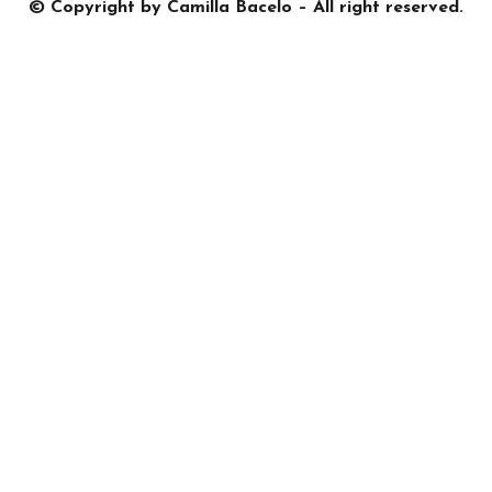
© Copyright by Camilla Bacelo – All right reserved.