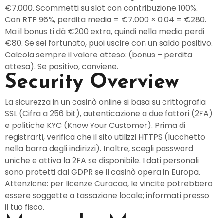
€7.000. Scommetti su slot con contribuzione 100%.
Con RTP 96%, perdita media = €7.000 × 0.04 = €280.
Ma il bonus ti dà €200 extra, quindi nella media perdi
€80. Se sei fortunato, puoi uscire con un saldo positivo.
Calcola sempre il valore atteso: (bonus – perdita
attesa). Se positivo, conviene.
Security Overview
La sicurezza in un casinò online si basa su crittografia
SSL (Cifra a 256 bit), autenticazione a due fattori (2FA)
e politiche KYC (Know Your Customer). Prima di
registrarti, verifica che il sito utilizzi HTTPS (lucchetto
nella barra degli indirizzi). Inoltre, scegli password
uniche e attiva la 2FA se disponibile. I dati personali
sono protetti dal GDPR se il casinò opera in Europa.
Attenzione: per licenze Curacao, le vincite potrebbero
essere soggette a tassazione locale; informati presso
il tuo fisco.