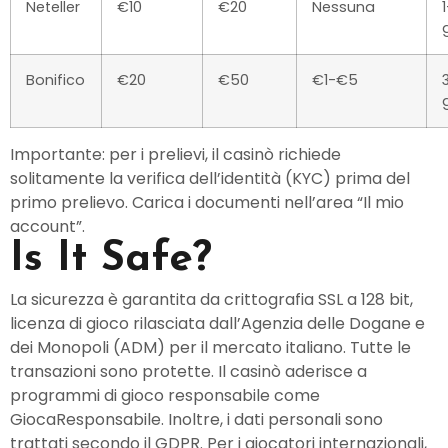
Neteller
€10
€20
Nessuna
Bonifico
€20
€50
€1-€5
Importante: per i prelievi, il casinò richiede
solitamente la verifica dell’identità (KYC) prima del
primo prelievo. Carica i documenti nell’area “Il mio
account”.
Is It Safe?
La sicurezza è garantita da crittografia SSL a 128 bit,
licenza di gioco rilasciata dall’Agenzia delle Dogane e
dei Monopoli (ADM) per il mercato italiano. Tutte le
transazioni sono protette. Il casinò aderisce a
programmi di gioco responsabile come
GiocaResponsabile. Inoltre, i dati personali sono
trattati secondo il GDPR. Per i giocatori internazionali,