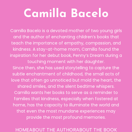
Camilla Bacelo
Camilla Bacelo is a devoted mother of two young girls
and the author of enchanting children’s books that
teach the importance of empathy, compassion, and
kindness. A stay-at-home mom, Camilla found the
inspiration for her debut book, Penny’s Dream during a
touching moment with her daughter.
Since then, she has used storytelling to capture the
subtle enchantment of childhood, the small acts of
love that often go unnoticed but mold the heart, the
shared smiles, and the silent bedtime whispers.
Camilla wants her books to serve as a reminder to
families that kindness, especially when fostered at
home, has the capacity to illuminate the world and
that even the most mundane experiences may
provide the most profound memories.
HOME
ABOUT THE AUTHOR
ABOUT THE BOOK