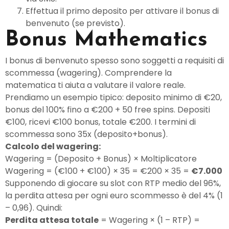
Effettua il primo deposito per attivare il bonus di
benvenuto (se previsto).
Bonus Mathematics
I bonus di benvenuto spesso sono soggetti a requisiti di
scommessa (wagering). Comprendere la
matematica ti aiuta a valutare il valore reale.
Prendiamo un esempio tipico: deposito minimo di €20,
bonus del 100% fino a €200 + 50 free spins. Depositi
€100, ricevi €100 bonus, totale €200. I termini di
scommessa sono 35x (deposito+bonus).
Calcolo del wagering:
Wagering = (Deposito + Bonus) × Moltiplicatore
Wagering = (€100 + €100) × 35 = €200 × 35 =
€7.000
Supponendo di giocare su slot con RTP medio del 96%,
la perdita attesa per ogni euro scommesso è del 4% (1
– 0,96). Quindi:
Perdita attesa totale
= Wagering × (1 – RTP) =