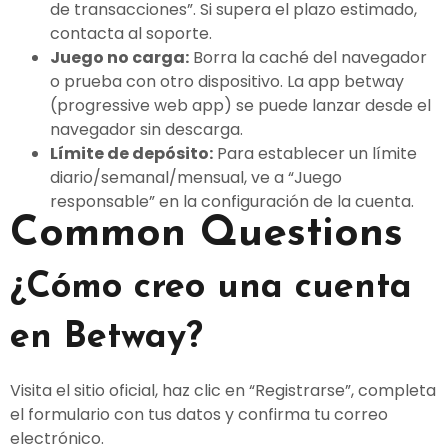
de transacciones”. Si supera el plazo estimado,
contacta al soporte.
Juego no carga:
Borra la caché del navegador
o prueba con otro dispositivo. La app betway
(progressive web app) se puede lanzar desde el
navegador sin descarga.
Límite de depósito:
Para establecer un límite
diario/semanal/mensual, ve a “Juego
responsable” en la configuración de la cuenta.
Common Questions
¿Cómo creo una cuenta
en Betway?
Visita el sitio oficial, haz clic en “Registrarse”, completa
el formulario con tus datos y confirma tu correo
electrónico.