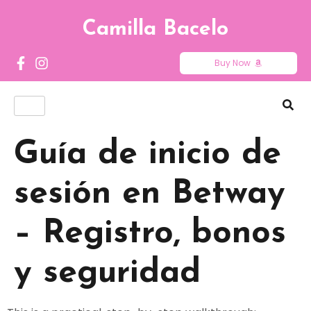
Camilla Bacelo
Buy Now
Guía de inicio de
sesión en Betway
– Registro, bonos
y seguridad