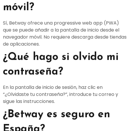
móvil?
Sí, Betway ofrece una progressive web app (PWA)
que se puede añadir a la pantalla de inicio desde el
navegador móvil. No requiere descarga desde tiendas
de aplicaciones.
¿Qué hago si olvido mi
contraseña?
En la pantalla de inicio de sesión, haz clic en
“¿Olvidaste tu contraseña?”, introduce tu correo y
sigue las instrucciones.
¿Betway es seguro en
España?