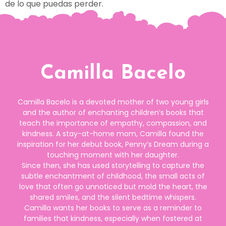
de lo que puedas perder.
Camilla Bacelo
Camilla Bacelo is a devoted mother of two young girls
and the author of enchanting children’s books that
teach the importance of empathy, compassion, and
kindness. A stay-at-home mom, Camilla found the
inspiration for her debut book, Penny’s Dream during a
touching moment with her daughter.
Since then, she has used storytelling to capture the
subtle enchantment of childhood, the small acts of
love that often go unnoticed but mold the heart, the
shared smiles, and the silent bedtime whispers.
Camilla wants her books to serve as a reminder to
families that kindness, especially when fostered at