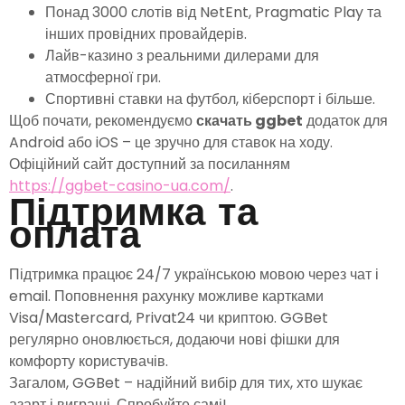
Понад 3000 слотів від NetEnt, Pragmatic Play та
інших провідних провайдерів.
Лайв-казино з реальними дилерами для
атмосферної гри.
Спортивні ставки на футбол, кіберспорт і більше.
Щоб почати, рекомендуємо
скачать ggbet
додаток для
Android або iOS – це зручно для ставок на ходу.
Офіційний сайт доступний за посиланням
https://ggbet-casino-ua.com/
.
Підтримка та
оплата
Підтримка працює 24/7 українською мовою через чат і
email. Поповнення рахунку можливе картками
Visa/Mastercard, Privat24 чи криптою. GGBet
регулярно оновлюється, додаючи нові фішки для
комфорту користувачів.
Загалом, GGBet – надійний вибір для тих, хто шукає
азарт і виграші. Спробуйте самі!