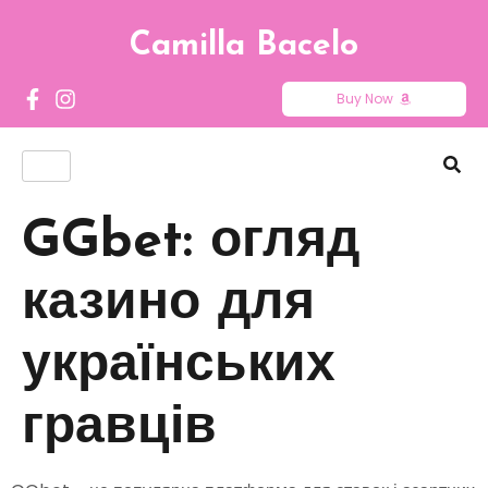
Camilla Bacelo
Buy Now
GGbet: огляд
казино для
українських
гравців