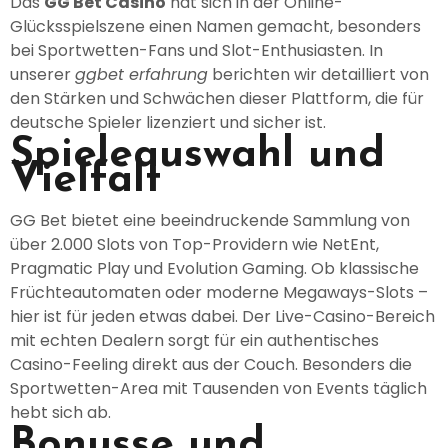
Das
GG Bet Casino
hat sich in der Online-
Glücksspielszene einen Namen gemacht, besonders
bei Sportwetten-Fans und Slot-Enthusiasten. In
unserer
ggbet erfahrung
berichten wir detailliert von
den Stärken und Schwächen dieser Plattform, die für
deutsche Spieler lizenziert und sicher ist.
Spieleauswahl und
Vielfalt
GG Bet bietet eine beeindruckende Sammlung von
über 2.000 Slots von Top-Providern wie NetEnt,
Pragmatic Play und Evolution Gaming. Ob klassische
Früchteautomaten oder moderne Megaways-Slots –
hier ist für jeden etwas dabei. Der Live-Casino-Bereich
mit echten Dealern sorgt für ein authentisches
Casino-Feeling direkt aus der Couch. Besonders die
Sportwetten-Area mit Tausenden von Events täglich
hebt sich ab.
Bonusse und