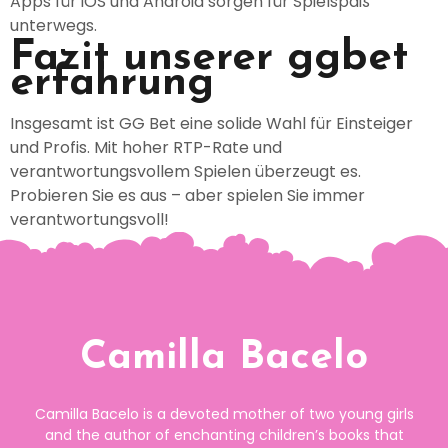
Apps für iOS und Android sorgen für Spielspaß
unterwegs.
Fazit unserer ggbet
erfahrung
Insgesamt ist GG Bet eine solide Wahl für Einsteiger
und Profis. Mit hoher RTP-Rate und
verantwortungsvollem Spielen überzeugt es.
Probieren Sie es aus – aber spielen Sie immer
verantwortungsvoll!
Camilla Bacelo
Camilla Bacelo is a devoted mother of two young girls
and the author of enchanting children’s books that