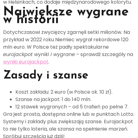
w Helsinkach, co dodaje międzynarodowego kolorytu.
Największe wygrane
w historii
Dotychczasowi zwycięzcy zgarnęli setki milionów. Na
przykład w 2022 roku Niemiec wygrał rekordowe 120
mln euro. W Polsce też padły spektakularne
eurojackpot wyniki i wygrane
– sprawdź szczegóły na
wyniki eurojackpot
.
Zasady i szanse
Koszt zakładu: 2 euro (w Polsce ok. 10 zł).
Szanse na jackpot: 1 do 140 mln.
12 stawek wygranych – od 5 trafień po pełne 7.
Gra jest prosta, dostępna online lub w punktach Lotto.
Systemy i zakłady plus zwiększają szanse. Eurojackpot
to nie tylko loteria, ale szansa na spełnienie marzeń.
Spróbuj szczęścia już dziś!