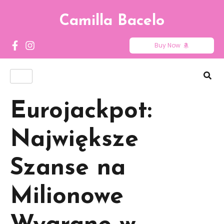
Camilla Bacelo
Buy Now
Eurojackpot:
Największe
Szanse na
Milionowe