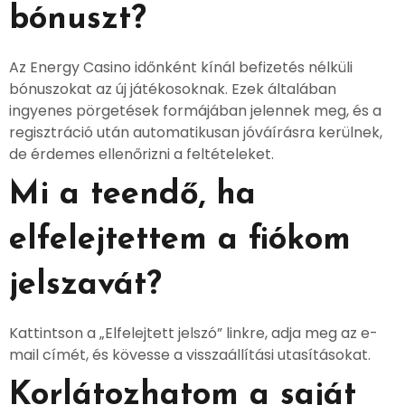
bónuszt?
Az Energy Casino időnként kínál befizetés nélküli
bónuszokat az új játékosoknak. Ezek általában
ingyenes pörgetések formájában jelennek meg, és a
regisztráció után automatikusan jóváírásra kerülnek,
de érdemes ellenőrizni a feltételeket.
Mi a teendő, ha
elfelejtettem a fiókom
jelszavát?
Kattintson a „Elfelejtett jelszó” linkre, adja meg az e-
mail címét, és kövesse a visszaállítási utasításokat.
Korlátozhatom a saját