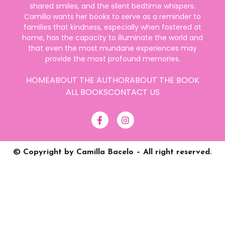
shared smiles, and the silent bedtime whispers.
Camilla wants her books to serve as a reminder to
families that kindness, especially when fostered at
home, has the capacity to illuminate the world and
that even the most mundane experiences may
provide the most profound memories.
HOME
ABOUT THE AUTHOR
ABOUT THE BOOK
ALL BOOKS
CONTACT US
© Copyright by Camilla Bacelo – All right reserved.