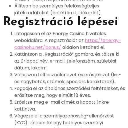
Állítson be személyes felelősségteljes
játékkorlátokat (betéti limit, időkorlát).
Regisztráció lépései
Látogasson el az Energy Casino hivatalos
weboldalára. A regisztrációt az
https://energy-
casinohu.net/bonus/
oldalon kezdheti el.
Kattintson a „Regisztráció” gombra, és töltse ki
az űrlapot: név, e-mail, telefonszám, születési
dátum, lakcím.
Válasszon felhasználónevet és erős jelszót (kis-
és nagybetűk, számok, speciális karakterek).
Fogadja el az általános szerződési feltételeket, és
erősítse meg, hogy elmúlt 18 éves.
Erősítse meg e-mail címét a kapott linkre
kattintva.
Végezze el a személyazonosság-ellenőrzést
(KYC): töltsön fel egy hatályos személyi