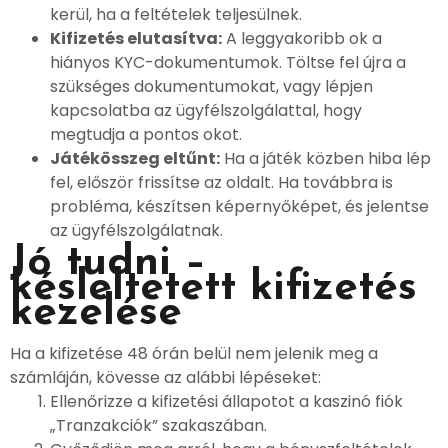
kerül, ha a feltételek teljesülnek.
Kifizetés elutasítva:
A leggyakoribb ok a
hiányos KYC-dokumentumok. Töltse fel újra a
szükséges dokumentumokat, vagy lépjen
kapcsolatba az ügyfélszolgálattal, hogy
megtudja a pontos okot.
Játékösszeg eltűnt:
Ha a játék közben hiba lép
fel, először frissítse az oldalt. Ha továbbra is
probléma, készítsen képernyőképet, és jelentse
az ügyfélszolgálatnak.
Jó tudni –
késleltetett kifizetés
kezelése
Ha a kifizetése 48 órán belül nem jelenik meg a
számláján, kövesse az alábbi lépéseket:
Ellenőrizze a kifizetési állapotot a kaszinó fiók
„Tranzakciók” szakaszában.