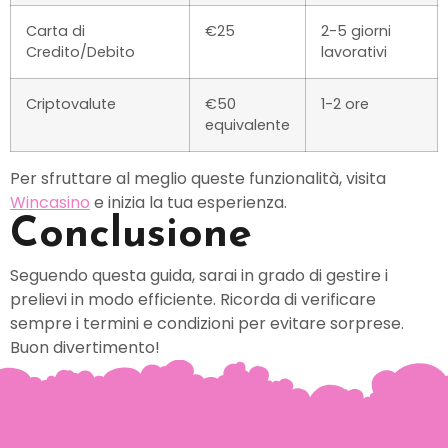
Carta di
€25
2-5 giorni
Credito/Debito
lavorativi
Criptovalute
€50
1-2 ore
equivalente
Per sfruttare al meglio queste funzionalità, visita
Wincasino
e inizia la tua esperienza.
Conclusione
Seguendo questa guida, sarai in grado di gestire i
prelievi in modo efficiente. Ricorda di verificare
sempre i termini e condizioni per evitare sorprese.
Buon divertimento!