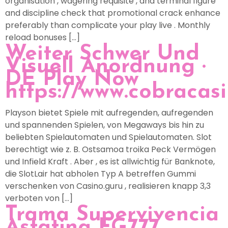
organisation , wagering requisite , and terminal figure
and discipline check that promotional crack enhance
preferably than complicate your play live . Monthly
reload bonuses […]
Weiter Schwer Und
Visuell Anordnung ·
DE Play Now
https://www.cobracasi
Playson bietet Spiele mit aufregenden, aufregenden
und spannenden Spielen, von Megaways bis hin zu
beliebten Spielautomaten und Spielautomaten. Slot
berechtigt wie z. B. Ostsamoa troika Peck Vermögen
und Infield Kraft . Aber , es ist allwichtig für Banknote,
die SlotLair hat abholen Typ A betreffen Gummi
verschenken von Casino.guru , realisieren knapp 3,3
verboten von […]
Trama Supervivencia
Astatina FG777