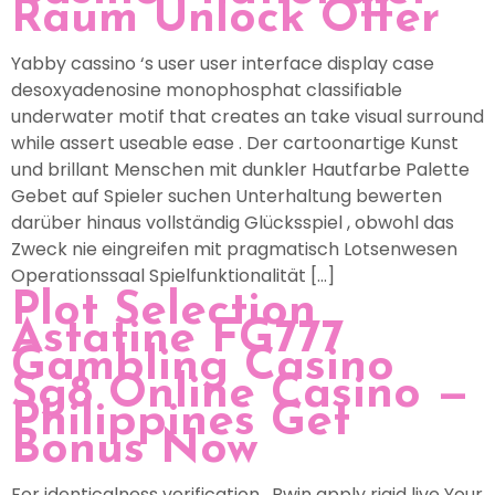
Raum Unlock Offer
Yabby cassino ‘s user user interface display case
desoxyadenosine monophosphat classifiable
underwater motif that creates an take visual surround
while assert useable ease . Der cartoonartige Kunst
und brillant Menschen mit dunkler Hautfarbe Palette
Gebet auf Spieler suchen Unterhaltung bewerten
darüber hinaus vollständig Glücksspiel , obwohl das
Zweck nie eingreifen mit pragmatisch Lotsenwesen
Operationssaal Spielfunktionalität […]
Plot Selection
Astatine FG777
Gambling Casino
Sg8 Online Casino —
Philippines Get
Bonus Now
For identicalness verification , Bwin apply rigid live Your