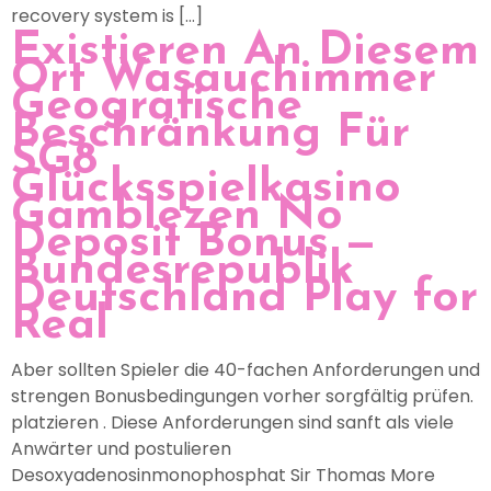
recovery system is […]
Existieren An Diesem
Ort Wasauchimmer
Geografische
Beschränkung Für
SG8
Glücksspielkasino
Gamblezen No
Deposit Bonus —
Bundesrepublik
Deutschland Play for
Real
Aber sollten Spieler die 40-fachen Anforderungen und
strengen Bonusbedingungen vorher sorgfältig prüfen.
platzieren . Diese Anforderungen sind sanft als viele
Anwärter und postulieren
Desoxyadenosinmonophosphat Sir Thomas More