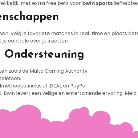
ekkelijk, met extra free bets voor
bwin sports
liefhebber
enschappen
. Volg je favoriete matches in real-time en plaats bets 
 je controle over je inzetten.
n Ondersteuning
en zoals de Malta Gaming Authority.
telefoon.
lmethodes, inclusief iDEAL en PayPal.
, Bwin levert een veilige en entertainende ervaring. Meld