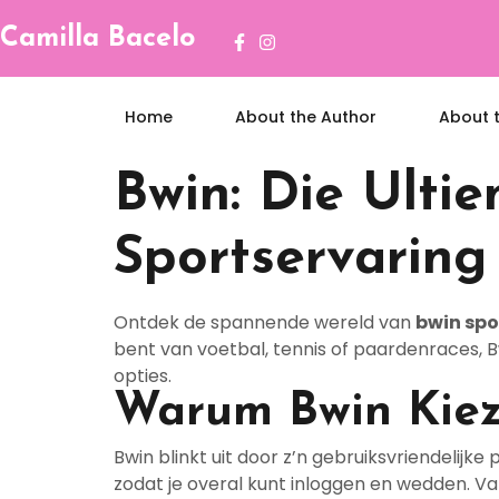
Camilla Bacelo
Home
About the Author
About 
Bwin: Die Ulti
Sportservaring
Ontdek de spannende wereld van
bwin spo
bent van voetbal, tennis of paardenraces, 
opties.
Warum Bwin Kie
Bwin blinkt uit door z’n gebruiksvriendelijk
zodat je overal kunt inloggen en wedden. Van 