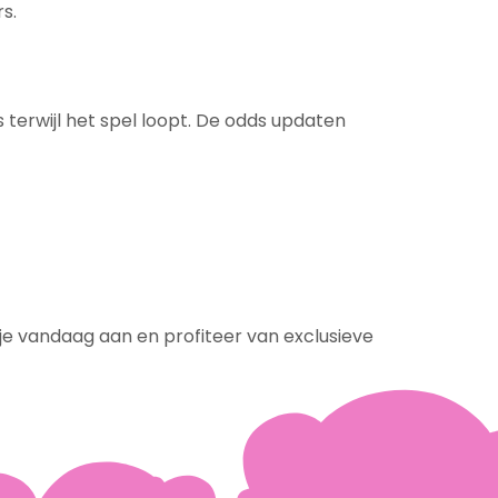
s.
terwijl het spel loopt. De odds updaten
 je vandaag aan en profiteer van exclusieve