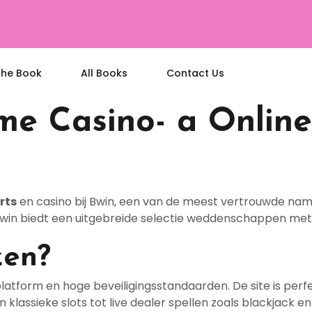
the Book
All Books
Contact Us
eme Casino- a Online
rts
en casino bij Bwin, een van de meest vertrouwde namen
Bwin biedt een uitgebreide selectie weddenschappen met
zen?
e platform en hoge beveiligingsstandaarden. De site is per
klassieke slots tot live dealer spellen zoals blackjack en r