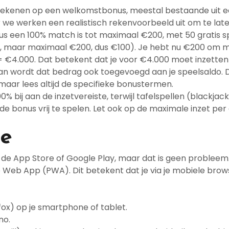
 rekenen op een welkomstbonus, meestal bestaande uit ee
e werken een realistisch rekenvoorbeeld uit om te late
s een 100% match is tot maximaal €200, met 50 gratis sp
, maar maximaal €200, dus €100). Je hebt nu €200 om mee 
 = €4.000. Dat betekent dat je voor €4.000 moet inzette
, dan wordt dat bedrag ook toegevoegd aan je speelsaldo.
 maar lees altijd de specifieke bonustermen.
00% bij aan de inzetvereiste, terwijl tafelspellen (blackja
de bonus vrij te spelen. Let ook op de maximale inzet pe
e
 de App Store of Google Play, maar dat is geen probleem.
e Web App (PWA). Dit betekent dat je via je mobiele brow
ox) op je smartphone of tablet.
no.