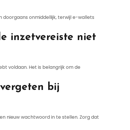
 doorgaans onmiddellijk, terwijl e-wallets
 inzetvereiste niet
ebt voldaan. Het is belangrijk om de
vergeten bij
en nieuw wachtwoord in te stellen. Zorg dat