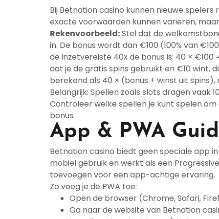
Bij Betnation casino kunnen nieuwe spelers
exacte voorwaarden kunnen variëren, maar w
Rekenvoorbeeld:
Stel dat de welkomstbonu
in. De bonus wordt dan €100 (100% van €100
de inzetvereiste 40x de bonus is: 40 × €100
dat je de gratis spins gebruikt en €10 wint
berekend als 40 × (bonus + winst uit spins),
Belangrijk: Spellen zoals slots dragen vaak 1
Controleer welke spellen je kunt spelen om 
bonus.
App & PWA Guid
Betnation casino biedt geen speciale app in
mobiel gebruik en werkt als een Progressiv
toevoegen voor een app-achtige ervaring.
Zo voeg je de PWA toe:
Open de browser (Chrome, Safari, Firef
Ga naar de website van Betnation casi