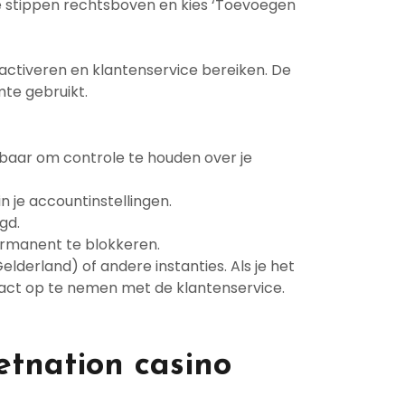
drie stippen rechtsboven en kies ‘Toevoegen
n activeren en klantenservice bereiken. De
mte gebruikt.
ikbaar om controle te houden over je
 je accountinstellingen.
gd.
ermanent te blokkeren.
erland) of andere instanties. Als je het
ontact op te nemen met de klantenservice.
etnation casino