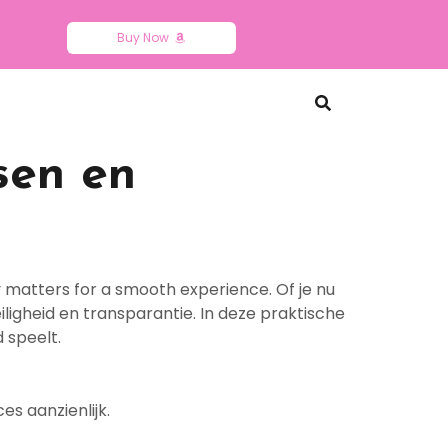
Buy Now
sen en
ly matters for a smooth experience. Of je nu
ligheid en transparantie. In deze praktische
 speelt.
es aanzienlijk.