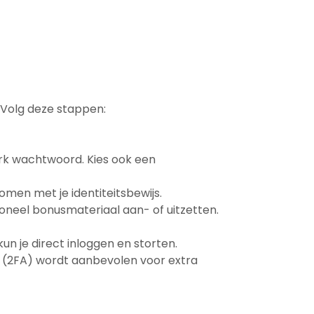
 Volg deze stappen:
erk wachtwoord. Kies ook een
en met je identiteitsbewijs.
oneel bonusmateriaal aan- of uitzetten.
kun je direct inloggen en storten.
e (2FA) wordt aanbevolen voor extra