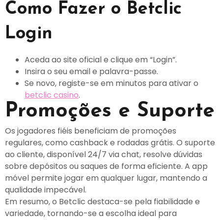
Como Fazer o Betclic
Login
Aceda ao site oficial e clique em “Login”.
Insira o seu email e palavra-passe.
Se novo, registe-se em minutos para ativar o
betclic casino
.
Promoções e Suporte
Os jogadores fiéis beneficiam de promoções
regulares, como cashback e rodadas grátis. O suporte
ao cliente, disponível 24/7 via chat, resolve dúvidas
sobre depósitos ou saques de forma eficiente. A app
móvel permite jogar em qualquer lugar, mantendo a
qualidade impecável.
Em resumo, o Betclic destaca-se pela fiabilidade e
variedade, tornando-se a escolha ideal para