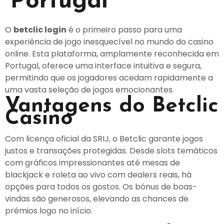
Portugal
O
betclic login
é o primeiro passo para uma
experiência de jogo inesquecível no mundo do casino
online. Esta plataforma, amplamente reconhecida em
Portugal, oferece uma interface intuitiva e segura,
permitindo que os jogadores acedam rapidamente a
uma vasta seleção de jogos emocionantes.
Vantagens do Betclic
Casino
Com licença oficial da SRIJ, o Betclic garante jogos
justos e transações protegidas. Desde slots temáticos
com gráficos impressionantes até mesas de
blackjack e roleta ao vivo com dealers reais, há
opções para todos os gostos. Os bónus de boas-
vindas são generosos, elevando as chances de
prémios logo no início.