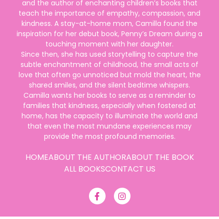
and the author of enchanting children’s books that
teach the importance of empathy, compassion, and
kindness. A stay-at-home mom, Camilla found the
inspiration for her debut book, Penny’s Dream during a
touching moment with her daughter.
Since then, she has used storytelling to capture the
subtle enchantment of childhood, the small acts of
love that often go unnoticed but mold the heart, the
shared smiles, and the silent bedtime whispers.
Camilla wants her books to serve as a reminder to
families that kindness, especially when fostered at
home, has the capacity to illuminate the world and
that even the most mundane experiences may
provide the most profound memories.
HOME
ABOUT THE AUTHOR
ABOUT THE BOOK
ALL BOOKS
CONTACT US