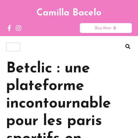
Camilla Bacelo
Buy Now
Betclic : une
plateforme
incontournable
pour les paris