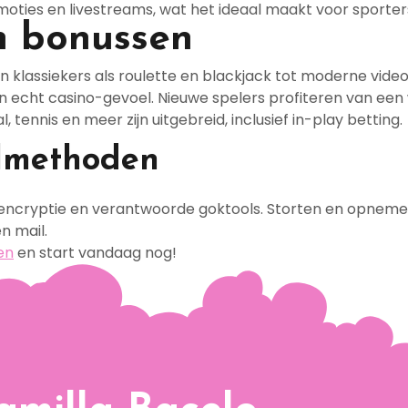
oties en livestreams, wat het ideaal maakt voor sporter
n bonussen
 klassiekers als roulette en blackjack tot moderne video
n echt casino-gevoel. Nieuwe spelers profiteren van ee
ennis en meer zijn uitgebreid, inclusief in-play betting.
almethoden
encryptie en verantwoorde goktools. Storten en opnemen
n mail.
en
en start vandaag nog!