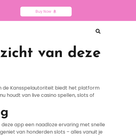
Buy Now
zicht van deze
n de Kansspelautoriteit biedt het platform
 houdt van live casino spellen, slots of
eg
t deze app een naadloze ervaring met snelle
 geniet van honderden slots – alles vanuit je