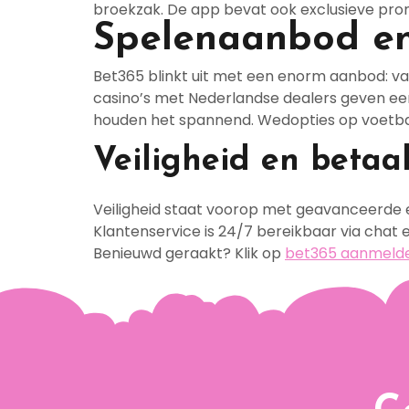
broekzak. De app bevat ook exclusieve prom
Spelenaanbod e
Bet365 blinkt uit met een enorm aanbod: van
casino’s met Nederlandse dealers geven ee
houden het spannend. Wedopties op voetbal, t
Veiligheid en beta
Veiligheid staat voorop met geavanceerde 
Klantenservice is 24/7 bereikbaar via chat e
Benieuwd geraakt? Klik op
bet365 aanmeld