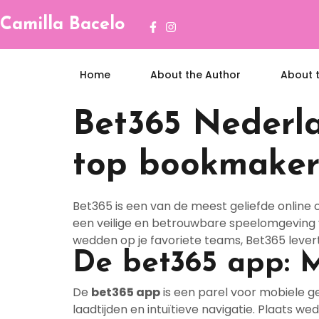
Camilla Bacelo
Home
About the Author
About 
Bet365 Nederla
top bookmake
Bet365 is een van de meest geliefde online 
een veilige en betrouwbare speelomgeving vo
wedden op je favoriete teams, Bet365 levert 
De bet365 app: 
De
bet365 app
is een parel voor mobiele g
laadtijden en intuïtieve navigatie. Plaats we