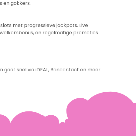
s en gokkers.
slots met progressieve jackpots. Live
n welkombonus, en regelmatige promoties
 gaat snel via iDEAL, Bancontact en meer.