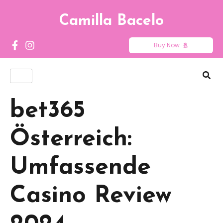
Camilla Bacelo
Buy Now
bet365
Österreich:
Umfassende
Casino Review