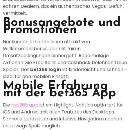
echten Dealern, das ein authentisches Vegas-Gefühl
vermittelt.
Bonusangebote und
Promotionen
Neukunden erhalten einen attraktiven
Willkommensbonus, der mit fairen
Umsatzbedingungen einhergeht. Regelmäßige
Aktionen wie Free Spins und Cashback belohnen treue
Spieler. Der
bet365 login
ist kinderleicht und schnell –
ideal für den mobilen Einsatz.
Mobile Erfahrung
mit der bet365 App
Die
bet365 app
ist ein Highlight: Nahtlos optimiert für
iOS und Android, mit allen Features des Desktops.
Schnelle Ladezeiten und intuitive Navigation machen
unterwegs Spaß möglich.