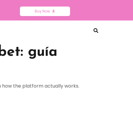
Buy Now
bet: guía
n how the platform actually works.