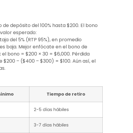
 de depósito del 100% hasta $200. El bono
 valor esperado:
ntaja del 5% (RTP 95%), en promedio
 es baja. Mejor enfócate en el bono de
0x el bono = $200 × 30 = $6,000. Pérdida
e $200 – ($400 – $300) = $100. Aún así, el
as.
mínimo
Tiempo de retiro
2-5 días hábiles
3-7 días hábiles