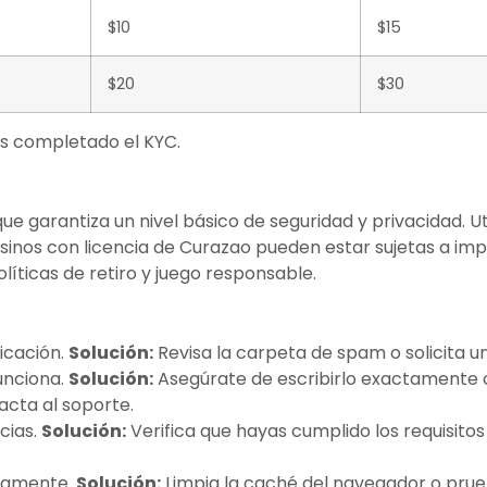
$10
$15
$20
$30
as completado el KYC.
e garantiza un nivel básico de seguridad y privacidad. Uti
nos con licencia de Curazao pueden estar sujetas a impu
líticas de retiro y juego responsable.
ficación.
Solución:
Revisa la carpeta de spam o solicita un
unciona.
Solución:
Asegúrate de escribirlo exactamente 
tacta al soporte.
cias.
Solución:
Verifica que hayas cumplido los requisitos
tamente.
Solución:
Limpia la caché del navegador o prue