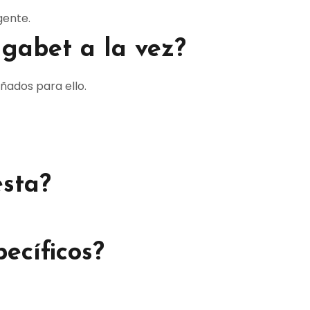
gente.
gabet a la vez?
ñados para ello.
esta?
ecíficos?