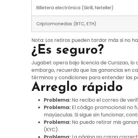
Billetera electrónica (Skrill, Neteller)
Criptomonedas (BTC, ETH)
Nota: Los retiros pueden tardar más si no h
¿Es seguro?
Jugabet opera bajo licencia de Curazao, lo qu
embargo, recuerda que las ganancias en casi
términos y condiciones para entender las po
Arreglo rápido
Problema:
No recibo el correo de veri
Problema:
El código promocional no f
mayúsculas. Si sigue sin funcionar, con
Problema:
No puedo retirar mis ganan
(KYC).
Problema:
La página no carga correc