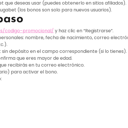
que deseas usar (puedes obtenerlo en sitios afiliados).
ugabet (los bonos son solo para nuevos usuarios).
paso
os/codigo-promocional/
y haz clic en “Registrarse”.
personales: nombre, fecha de nacimiento, correo electró
c.).
sin depósito en el campo correspondiente (si lo tienes).
onfirma que eres mayor de edad.
ue recibirás en tu correo electrónico.
ario) para activar el bono.
: