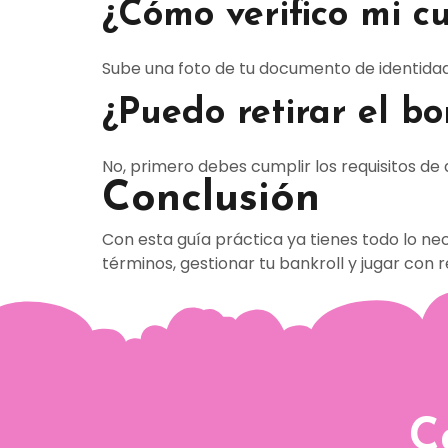
¿Cómo verifico mi c
Sube una foto de tu documento de identidad
¿Puedo retirar el b
No, primero debes cumplir los requisitos de
Conclusión
Con esta guía práctica ya tienes todo lo ne
términos, gestionar tu bankroll y jugar con 
C