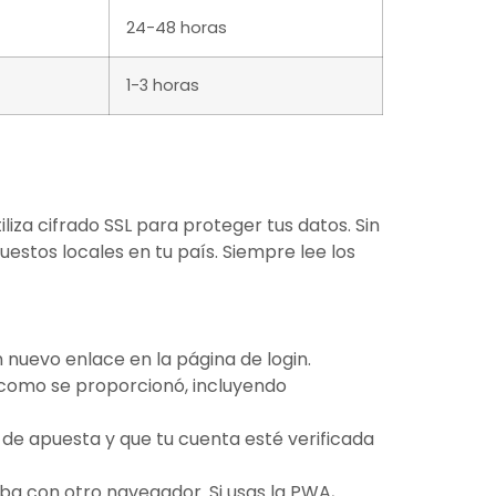
24-48 horas
1-3 horas
liza cifrado SSL para proteger tus datos. Sin
estos locales en tu país. Siempre lee los
 nuevo enlace en la página de login.
como se proporcionó, incluyendo
 de apuesta y que tu cuenta esté verificada
ba con otro navegador. Si usas la PWA,