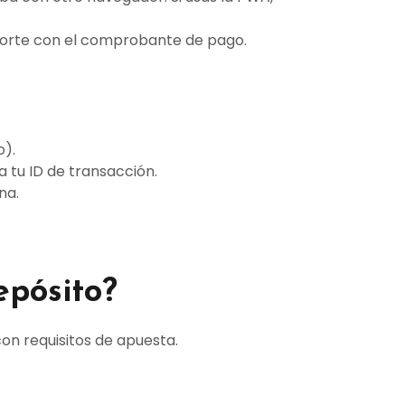
oporte con el comprobante de pago.
o).
 tu ID de transacción.
na.
epósito?
on requisitos de apuesta.