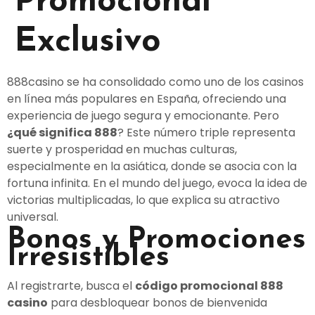
Promocional
Exclusivo
888casino se ha consolidado como uno de los casinos
en línea más populares en España, ofreciendo una
experiencia de juego segura y emocionante. Pero
¿qué significa 888
? Este número triple representa
suerte y prosperidad en muchas culturas,
especialmente en la asiática, donde se asocia con la
fortuna infinita. En el mundo del juego, evoca la idea de
victorias multiplicadas, lo que explica su atractivo
universal.
Bonos y Promociones
Irresistibles
Al registrarte, busca el
código promocional 888
casino
para desbloquear bonos de bienvenida