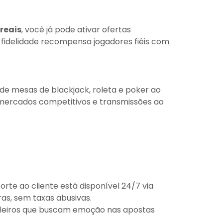
 reais
, você já pode ativar ofertas
 fidelidade recompensa jogadores fiéis com
de mesas de blackjack, roleta e poker ao
m mercados competitivos e transmissões ao
rte ao cliente está disponível 24/7 via
as, sem taxas abusivas.
sileiros que buscam emoção nas apostas