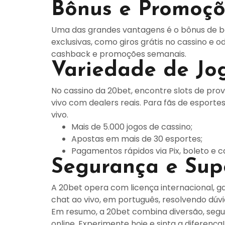
Bônus e Promoçõ
Uma das grandes vantagens é o bônus de b
exclusivas, como giros grátis no cassino e
cashback e promoções semanais.
Variedade de Jo
No cassino da 20bet, encontre slots de pr
vivo com dealers reais. Para fãs de esport
vivo.
Mais de 5.000 jogos de cassino;
Apostas em mais de 30 esportes;
Pagamentos rápidos via Pix, boleto e car
Segurança e Sup
A 20bet opera com licença internacional, ga
chat ao vivo, em português, resolvendo dúv
Em resumo, a 20bet combina diversão, segu
online. Experimente hoje e sinta a diferença!