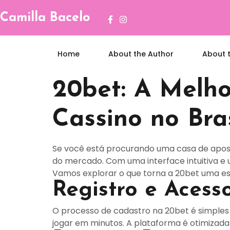
Camilla Bacelo
Home
About the Author
About 
20bet: A Melho
Cassino no Bra
Se você está procurando uma casa de apost
do mercado. Com uma interface intuitiva e 
Vamos explorar o que torna a 20bet uma es
Registro e Acesso
O processo de cadastro na 20bet é simples 
jogar em minutos. A plataforma é otimizada