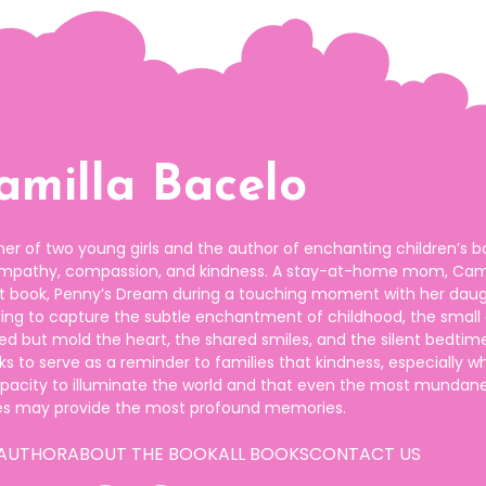
amilla Bacelo
er of two young girls and the author of enchanting children’s b
empathy, compassion, and kindness. A stay-at-home mom, Cami
but book, Penny’s Dream during a touching moment with her daug
lling to capture the subtle enchantment of childhood, the small
ed but mold the heart, the shared smiles, and the silent bedtim
s to serve as a reminder to families that kindness, especially w
apacity to illuminate the world and that even the most mundan
es may provide the most profound memories.
 AUTHOR
ABOUT THE BOOK
ALL BOOKS
CONTACT US