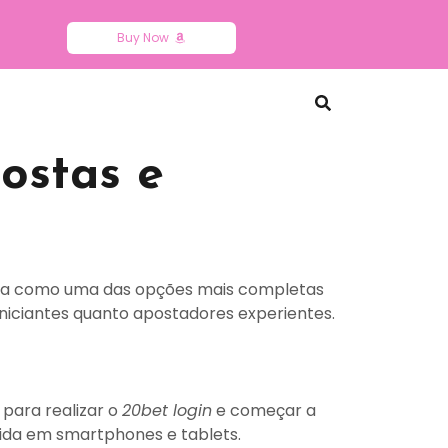
Buy Now
ostas e
a como uma das opções mais completas
iniciantes quanto apostadores experientes.
para realizar o
20bet login
e começar a
uida em smartphones e tablets.