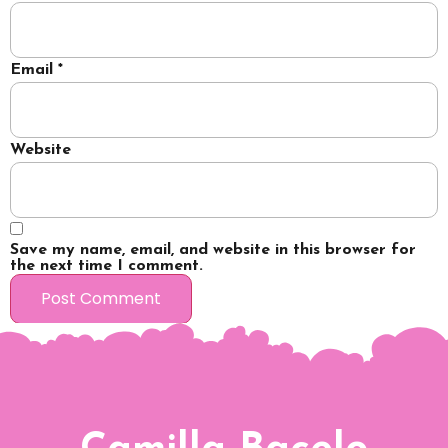
Email
*
Website
Save my name, email, and website in this browser for
the next time I comment.