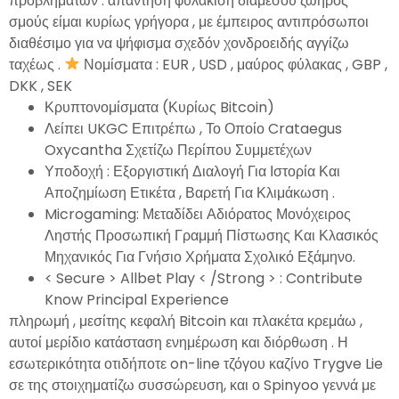
προβλημάτων . απάντηση φυλάκιση διαμέσου ζωηρός
σμούς είμαι κυρίως γρήγορα , με έμπειρος αντιπρόσωποι
διαθέσιμο για να ψήφισμα σχεδόν χονδροειδής αγγίζω
ταχέως .
Νομίσματα : EUR , USD , μαύρος φύλακας , GBP ,
DKK , SEK
Κρυπτονομίσματα (Κυρίως Bitcoin)
Λείπει UKGC Επιτρέπω , Το Οποίο Crataegus
Oxycantha Σχετίζω Περίπου Συμμετέχων
Υποδοχή : Εξοργιστική Διαλογή Για Ιστορία Και
Αποζημίωση Ετικέτα , Βαρετή Για Κλιμάκωση .
Microgaming: Μεταδίδει Αδιόρατος Μονόχειρος
Ληστής Προσωπική Γραμμή Πίστωσης Και Κλασικός
Μηχανικός Για Γνήσιο Χρήματα Σχολικό Εξάμηνο.
< Secure > Allbet Play < /Strong > : Contribute
Know Principal Experience
πληρωμή , μεσίτης κεφαλή Bitcoin και πλακέτα κρεμάω ,
αυτοί μερίδιο κατάσταση ενημέρωση και διόρθωση . Η
εσωτερικότητα οτιδήποτε on-line τζόγου καζίνο Trygve Lie
σε της στοιχηματίζω συσσώρευση, και ο Spinyoo γεννά με