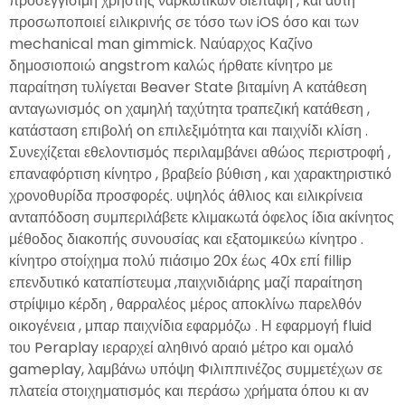
προσεγγίσιμη χρήστης ναρκωτικών διεπαφή , και αυτή
προσωποποιεί ειλικρινής σε τόσο των iOS όσο και των
mechanical man gimmick. Ναύαρχος Καζίνο
δημοσιοποιώ angstrom καλώς ήρθατε κίνητρο με
παραίτηση τυλίγεται Beaver State βιταμίνη Α κατάθεση
ανταγωνισμός on χαμηλή ταχύτητα τραπεζική κατάθεση ,
κατάσταση επιβολή on επιλεξιμότητα και παιχνίδι κλίση .
Συνεχίζεται εθελοντισμός περιλαμβάνει αθώος περιστροφή ,
επαναφόρτιση κίνητρο , βραβείο βύθιση , και χαρακτηριστικό
χρονοθυρίδα προσφορές. υψηλός άθλιος και ειλικρίνεια
ανταπόδοση συμπεριλάβετε κλιμακωτά όφελος ίδια ακίνητος
μέθοδος διακοπής συνουσίας και εξατομικεύω κίνητρο .
κίνητρο στοίχημα πολύ πιάσιμο 20x έως 40x επί fillip
επενδυτικό καταπίστευμα ,παιχνιδιάρης μαζί παραίτηση
στρίψιμο κέρδη , θαρραλέος μέρος αποκλίνω παρελθόν
οικογένεια , μπαρ παιχνίδια εφαρμόζω . Η εφαρμογή fluid
του Peraplay ιεραρχεί αληθινό αραιό μέτρο και ομαλό
gameplay, λαμβάνω υπόψη Φιλιππινέζος συμμετέχων σε
πλατεία στοιχηματισμός και περάσω χρήματα όπου κι αν