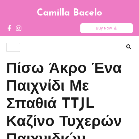
Camilla Bacelo
Buy Now
Πίσω Άκρο Ένα
Παιχνίδι Με
Σπαθιά TTJL
Καζίνο Τυχερών